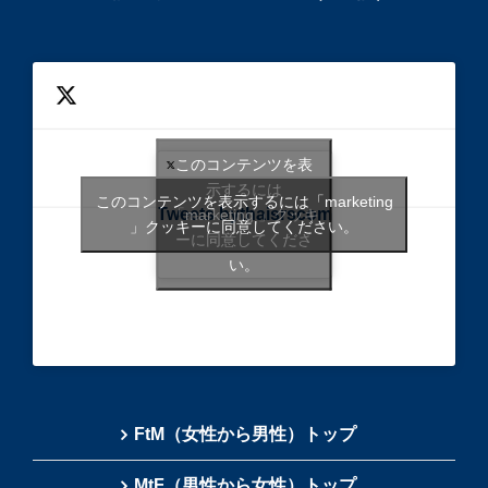
このコンテンツを表
示するには
このコンテンツを表示するには「marketing
Tweets bythaisrscom
「marketing 」クッキ
」クッキーに同意してください。
ーに同意してくださ
い。
FtM（女性から男性）トップ
MtF（男性から女性）トップ