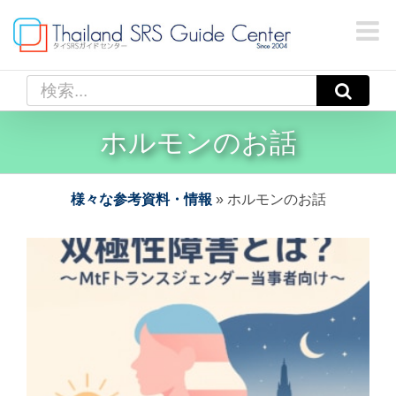
Skip
to
content
検
索
…
ホルモンのお話
様々な参考資料・情報
»
ホルモンのお話