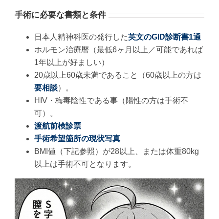
手術に必要な書類と条件
日本人精神科医の発行した
英文のGID診断書1通
ホルモン治療暦（最低6ヶ月以上／可能であれば
1年以上が好ましい）
20歳以上60歳未満であること（60歳以上の方は
要相談
）。
HIV・梅毒陰性である事（陽性の方は手術不
可）。
渡航前検診票
手術希望箇所の現状写真
BMI値（下記参照）が28以上、または体重80kg
以上は手術不可となります。