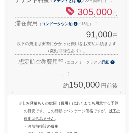
アテンド料金
：
（
アテンドとは
／22日間滞在）
305,000
お得
円
滞在費用
：
（
コンドータウン泊
／13泊）
91,000
円
以下の費用は実際にかかった費用をお支払い頂きます
（変動可能性あり）。
※2
想定航空券費用
（エコノミークラス／
詳細
：
）
150,000
約
円前後
お見積もりの総額（費用）はあくまでも用意する予算
の目安です。この総額はパッケージ価格ですが、
以下の
費用は含みません
。
・渡航前検診の費用