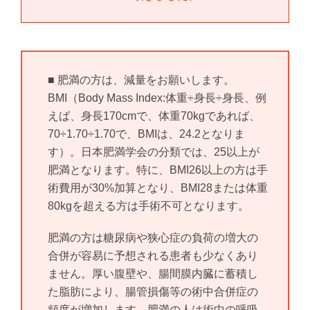
■ 肥満の方は、減量をお願いします。
BMI（Body Mass Index:体重÷身長÷身長、例
えば、身長170cmで、体重70kgであれば、
70÷1.70÷1.70で、BMIは、24.2となりま
す）。日本肥満学会の分類では、25以上が
肥満となります。特に、BMI26以上の方は手
術費用が30%加算となり、BMI28または体重
80kgを超える方は手術不可となります。
肥満の方は糖尿病や狭心症の負荷の増大の
合併が容易に予想される患者も少なくあり
ません。厚い腹壁や、腸間膜内臓に蓄積し
た脂肪により、腸管損傷等の術中合併症の
頻度が増加します。肥満の人は術中の呼吸