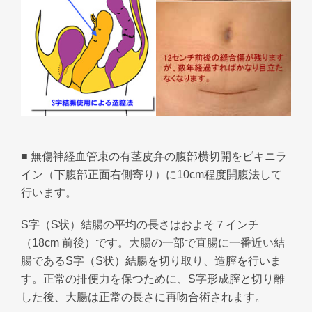
■ 無傷神経血管束の有茎皮弁の腹部横切開をビキニラ
イン（下腹部正面右側寄り）に10cm程度開腹法して
行います。
S字（S状）結腸の平均の長さはおよそ７インチ
（18cm 前後）です。大腸の一部で直腸に一番近い結
腸であるS字（S状）結腸を切り取り、造膣を行いま
す。正常の排便力を保つために、S字形成膣と切り離
した後、大腸は正常の長さに再吻合術されます。