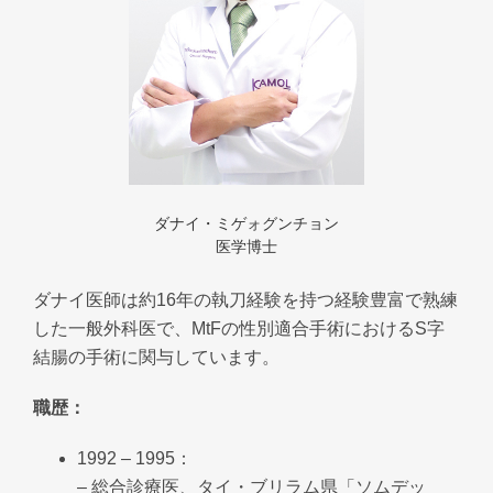
ダナイ・ミゲォグンチョン
医学博士
ダナイ医師は約16年の執刀経験を持つ経験豊富で熟練
した一般外科医で、MtFの性別適合手術におけるS字
結腸の手術に関与しています。
職歴：
1992 – 1995：
– 総合診療医、タイ・ブリラム県「ソムデッ