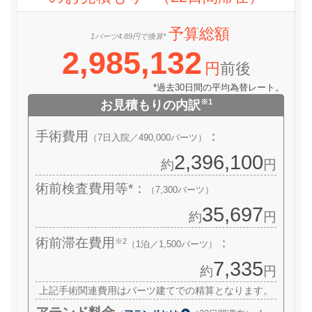
予算総額
1バーツ4.89円で換算*
2,985,132
円
前後
*過去30日間の平均為替レート。
※1
お見積もりの内訳
手術費用
：
（7日入院／490,000バーツ）
2,396,100
約
円
術前検査費用等*：
（7,300バーツ）
35,697
約
円
術前滞在費用
：
※2
（1泊／1,500バーツ）
7,335
約
円
上記手術関連費用はバーツ建てでの精算となります。