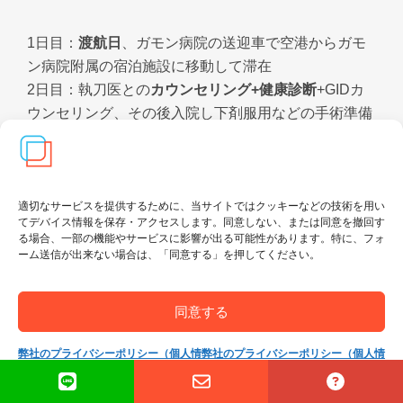
1日目：
渡航日
、ガモン病院の送迎車で空港からガモ
ン病院附属の宿泊施設に移動して滞在
2日目：執刀医との
カウンセリング+健康診断
+GIDカ
ウンセリング、その後入院し下剤服用などの手術準備
3日目：腸内洗浄など手術準備を続け、
MtF SRS（開
腹によるS字結腸法）手術
9日目：
退院日
⇒ 以後毎日2回の通院にてメンテナン
ス
適切なサービスを提供するために、当サイトではクッキーなどの技術を用い
てデバイス情報を保存・アクセスします。同意しない、または同意を撤回す
20日目：帰国前術後検診（フォローアップ）予定
る場合、一部の機能やサービスに影響が出る可能性があります。特に、フォ
22日目：帰国日
ーム送信が出来ない場合は、「同意する」を押してください。
23日目：日本到着日
同意する
病院にて：
日本で渡航前検診を受けて来た方でも、この段階で血
弊社のプライバシーポリシー（個人情
弊社のプライバシーポリシー（個人情
圧が高い場合(150以上)、予定通りに手術ができない
報保護方針）
報保護方針）
場合があります。 この場合は降圧剤を1日服用してか