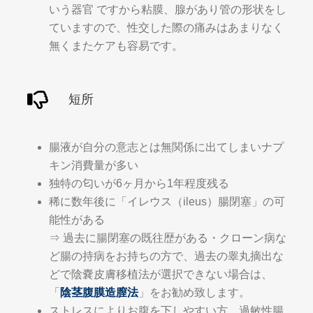
いう器官 ですから粘膜、腺があり管の形状をし
ていますので、性交した際の痛みはあまりなく
無くまたケアも容易です。
短所
腸液が自分の意志とは無関係に出てしまいナプ
キン消費量が多い
独特の匂いが6ヶ月から1年程度残る
稀に数年後に「イレウス（ileus）腸閉塞」の可
能性がある
⇒ 過去に腸閉塞の既往歴がある・クローン病な
ど腸の持病をお持ちの方で、過去の睾丸摘出な
どで陰嚢皮膚移植法が選択できない場合は、
「
陰茎腹膜造膣法
」をお勧め致します。
ストレスによりお腹を下しやすい方、過敏性腸