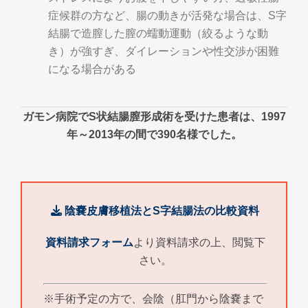
症候群の方など、腸の動きが活発な場合は、S字
結腸で造膣した膣の蠕動運動（絞るような動
き）が強すぎ、ダイレーションや性交渉が困難
になる場合がある
ガモン病院でS状結腸膣形成術を受けた患者は、1997
年～2013年の間で390名様でした。
陰嚢皮膚移植法とS字結腸法の比較資料
資料請求フォーム
より資料請求の上、閲覧下
さい。
※手術予定の方で、会陰（肛門から陰嚢まで