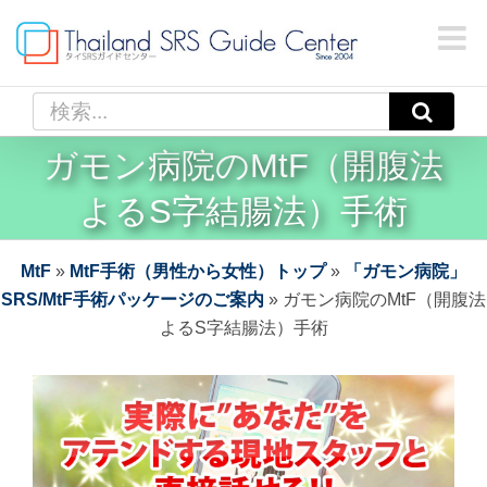
Skip
お探しの情報が見つかりませんか？
to
content
検
索
ガモン病院のMtF（開腹法
…
よるS字結腸法）手術
MtF
»
MtF手術（男性から女性）トップ
»
「ガモン病院」
SRS/MtF手術パッケージのご案内
»
ガモン病院のMtF（開腹法
よるS字結腸法）手術