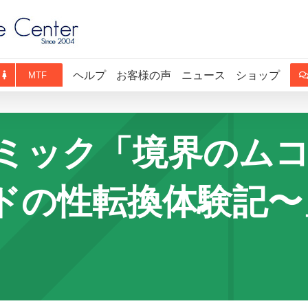
ヘルプ
お客様の声
ニュース
ショップ
MTF
ミック「境界のム
ドの性転換体験記〜」