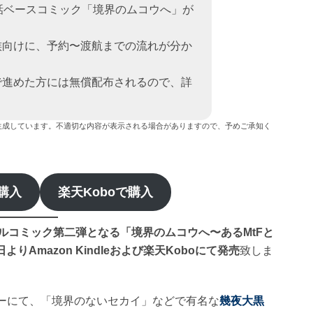
話ベースコミック「境界のムコウへ」が
族向けに、予約〜渡航までの流れが分か
で進めた方には無償配布されるので、詳
生成しています。不適切な内容が表示される場合がありますので、予めご承知く
で購入
楽天Koboで購入
ルコミック第二弾となる「境界のムコウへ〜あるMtFと
1日よりAmazon Kindleおよび楽天Koboにて発売
致しま
ーにて、「境界のないセカイ」などで有名な
幾夜大黒