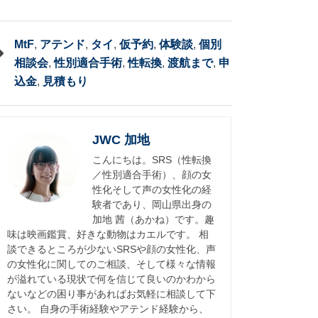
MtF
,
アテンド
,
タイ
,
仮予約
,
体験談
,
個別
相談会
,
性別適合手術
,
性転換
,
渡航まで
,
申
込金
,
見積もり
JWC 加地
こんにちは。SRS（性転換
／性別適合手術）、顔の女
性化そして声の女性化の経
験者であり、岡山県出身の
加地 茜（あかね）です。趣
味は映画鑑賞、好きな動物はカエルです。 相
談できるところが少ないSRSや顔の女性化、声
の女性化に関してのご相談、そして様々な情報
が溢れている現状で何を信じて良いのかわから
ないなどの困り事があればお気軽に相談して下
さい。 自身の手術経験やアテンド経験から、