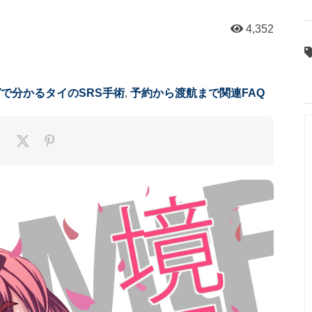
4,352
で分かるタイのSRS手術
,
予約から渡航まで関連FAQ