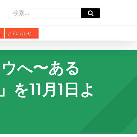
検
索
…
お問い合わせ
コウへ〜ある
を11月1日よ