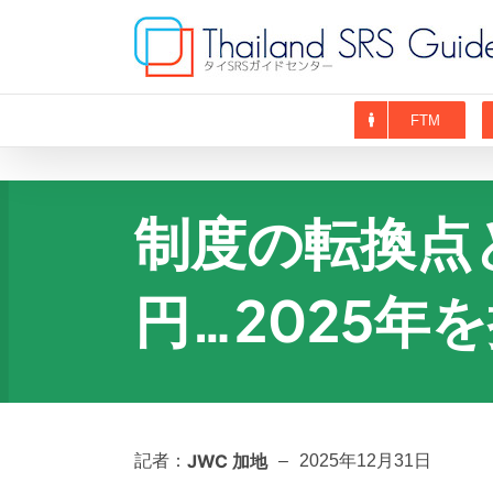
Skip
to
content
FTM
制度の転換点
円…2025年
JWC 加地
記者：
–
2025年12月31日