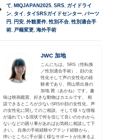
て
,
MIQJAPAN2025
,
SRS
,
ガイドライ
ン
,
タイ
,
タイSRSガイドセンター
,
バーツ
円
,
円安
,
外観要件
,
性別不合
,
性別適合手
術
,
戸籍変更
,
海外手術
JWC 加地
こんにちは。SRS（性転換
／性別適合手術）、顔の女
性化そして声の女性化の経
験者であり、岡山県出身の
加地 茜（あかね）です。趣
味は映画鑑賞、好きな動物はカエルです。 相
談できるところが少ないSRSや顔の女性化、声
の女性化に関してのご相談、そして様々な情報
が溢れている現状で何を信じて良いのかわから
ないなどの困り事があればお気軽に相談して下
さい。 自身の手術経験やアテンド経験から、
痒いところに手が届く様なサポートが出来るよ