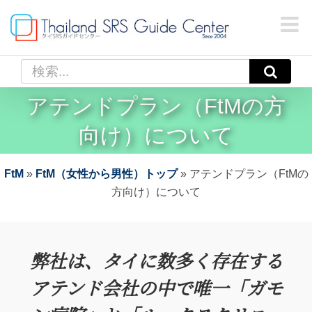
Skip
to
content
検
索
アテンドプラン（FtMの方
…
向け）について
FtM
»
FtM（女性から男性）トップ
»
アテンドプラン（FtMの
方向け）について
弊社は、タイに数多く存在する
アテンド会社の中で唯一「ガモ