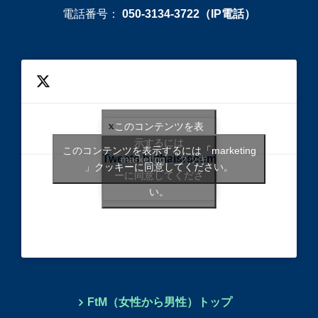
電話番号：
050-3134-3722（IP電話）
このコンテンツを表
示するには
このコンテンツを表示するには「marketing
Tweets bythaisrscom
「marketing 」クッキ
」クッキーに同意してください。
ーに同意してくださ
い。
FtM（女性から男性）トップ