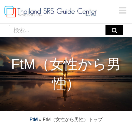
Skip
to
content
検
索
…
FtM（女性から男
性）
FtM
»
FtM（女性から男性）トップ