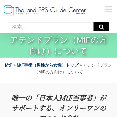
Skip
to
content
検
索
アテンドプラン（MtFの方
…
向け）について
MtF
»
MtF手術（男性から女性）トップ
»
アテンドプラン
（MtFの方向け）について
唯一の「日本人MtF当事者」が
サポートする、オンリーワンの