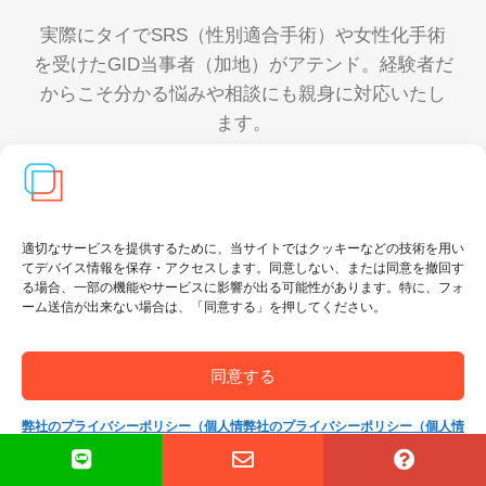
実際にタイでSRS（性別適合手術）や女性化手術
を受けたGID当事者（加地）がアテンド。経験者だ
からこそ分かる悩みや相談にも親身に対応いたし
ます。
適切なサービスを提供するために、当サイトではクッキーなどの技術を用い
てデバイス情報を保存・アクセスします。同意しない、または同意を撤回す
る場合、一部の機能やサービスに影響が出る可能性があります。特に、フォ
ーム送信が出来ない場合は、「同意する」を押してください。
医療コーディネート専門会社
同意する
2004年から21年以上にわたって医療コーディネー
弊社のプライバシーポリシー（個人情
弊社のプライバシーポリシー（個人情
ト事業を行うタイ法人が運営
。一般的なアテンド
報保護方針）
報保護方針）
会社やエージェンシーとは異なり、各術式に精通