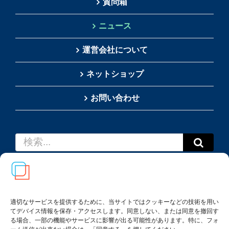
質問箱
ニュース
運営会社について
ネットショップ
お問い合わせ
検
索
…
適切なサービスを提供するために、当サイトではクッキーなどの技術を用い
てデバイス情報を保存・アクセスします。同意しない、または同意を撤回す
Copyright(c) 2002-
2026
Thai SRS Guide Center. All
る場合、一部の機能やサービスに影響が出る可能性があります。特に、フォ
rights reserved.