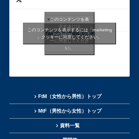
このコンテンツを表
示するには
このコンテンツを表示するには「marketing
Tweets bythaisrscom
「marketing 」クッキ
」クッキーに同意してください。
ーに同意してくださ
い。
FtM（女性から男性）トップ
MtF（男性から女性）トップ
資料一覧