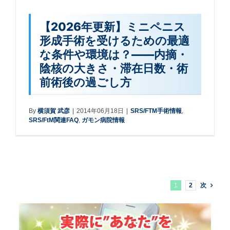
【2026年更新】ミニペニス
形成手術を受けるための最適
な条件や環境は？――内摘・
陰核の大きさ・滞在日数・術
前術後の過ごし方
By
横須賀 武彦
|
2014年06月18日
|
SRS/FTM手術情報
,
SRS/FtM関連FAQ
,
ガモン病院情報
1
2
次