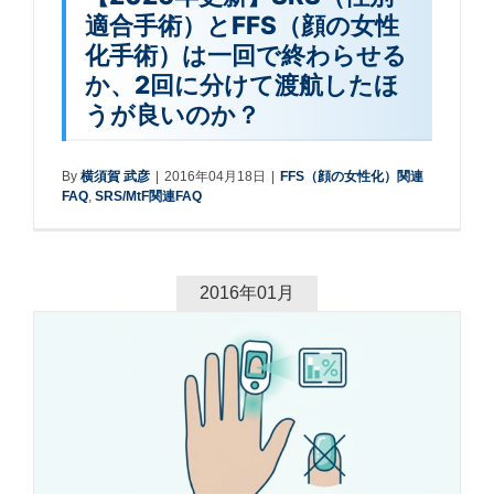
適合手術）とFFS（顔の女性
化手術）は一回で終わらせる
か、2回に分けて渡航したほ
うが良いのか？
By
横須賀 武彦
|
2016年04月18日
|
FFS（顔の女性化）関連
FAQ
,
SRS/MtF関連FAQ
2016年01月