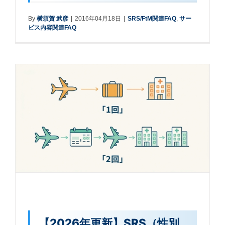
By
横須賀 武彦
|
2016年04月18日
|
SRS/FtM関連FAQ
,
サー
ビス内容関連FAQ
【2026年更新】SRS（性別