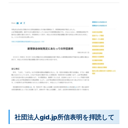
社団法人gid.jp所信表明を拝読して