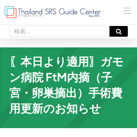
Skip
to
content
検
索
…
〖本日より適用〗ガモ
ン病院 FtM内摘（子
宮・卵巣摘出）手術費
用更新のお知らせ