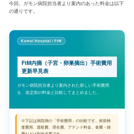
今回、ガモン病院担当者より案内のあった料金は以下
の通りです。
Kamol Hospital / FtM
FtM内摘（子宮・卵巣摘出）手術費用
更新早見表
ガモン病院担当者より案内された新しい手術費用
を、改定前の料金と比較してまとめました。
※下記は病院側の「手術費用」の比較です。術前検
査費用、渡航費、滞在費、アテンド料金、食費・雑
費などは別途必要です。