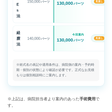
150,000
20
バーツ
130,000
バーツ
定
E
前
s
料
法
金
と
経
今
今回案内
膣
140,000
10
回
バーツ
130,000
バーツ
法
案
内
さ
れ
※術式名の表記や適用条件は、病院側の案内・予約時
た
期・個別の状態により確認が必要です。正式なお見積
料
もりは個別相談時にご案内します。
金
の
比
較
※上記は、病院担当者より案内のあった
手術費用
で
表
す。