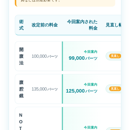
術
今回案内された
改定前の料金
見直し幅
式
料金
ガ
モ
開
今回案内
ン
腹
100,000
1,
バーツ
99,000
バーツ
病
法
院
FtM
内
腹
今回案内
摘
腔
135,000
10
バーツ
125,000
バーツ
手
鏡
術
費
用
N
の
O
今回案内
改
T