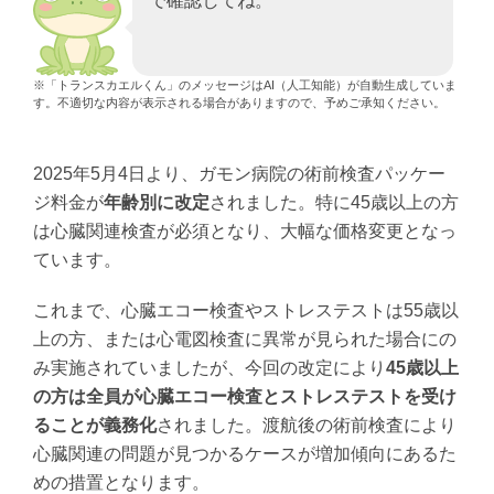
で確認してね。
※「トランスカエルくん」のメッセージはAI（人工知能）が自動生成していま
す。不適切な内容が表示される場合がありますので、予めご承知ください。
2025年5月4日より、ガモン病院の術前検査パッケー
ジ料金が
年齢別に改定
されました。特に45歳以上の方
は心臓関連検査が必須となり、大幅な価格変更となっ
ています。
これまで、心臓エコー検査やストレステストは55歳以
上の方、または心電図検査に異常が見られた場合にの
み実施されていましたが、今回の改定により
45歳以上
の方は全員が心臓エコー検査とストレステストを受け
ることが義務化
されました。渡航後の術前検査により
心臓関連の問題が見つかるケースが増加傾向にあるた
めの措置となります。