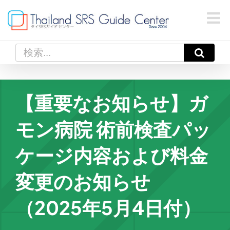
Skip
to
content
検
索
…
【重要なお知らせ】ガ
モン病院 術前検査パッ
ケージ内容および料金
変更のお知らせ
（2025年5月4日付）