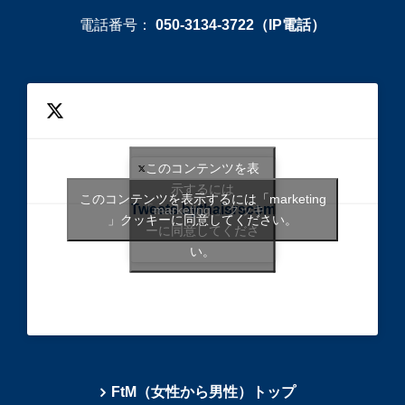
電話番号：
050-3134-3722（IP電話）
このコンテンツを表
示するには
このコンテンツを表示するには「marketing
Tweets bythaisrscom
「marketing 」クッキ
」クッキーに同意してください。
ーに同意してくださ
い。
FtM（女性から男性）トップ