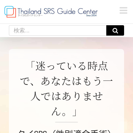
Skip
to
content
検
索
…
「迷っている時点
で、あなたはもう一
人ではありませ
ん。」