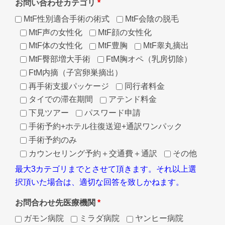
お問い合わせカテゴリ
*
MtF性別適合手術の術式
MtF会陰の脱毛
MtF声の女性化
MtF顔の女性化
MtF体の女性化
MtF豊胸
MtF睾丸摘出
MtF臀部増大手術
FtM胸オペ（乳房切除）
FtM内摘（子宮卵巣摘出）
再手術支援パッケージ
同行者料金
タイでの滞在期間
アテンド料金
下見ツアー
パスワード申請
手術予約+ホテル往復送迎+通訳ワンパック
手術予約のみ
カウンセリング予約＋交通費＋通訳
その他
最大3カテゴリまでとさせて頂きます。それ以上選
択頂いた場合は、適切な回答を致しかねます。
お問合わせ先医療機関
*
ガモン病院
ミラダ病院
ヤンヒー病院