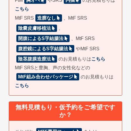
FtM
胸オペ
やSRS
内摘
のお見積もりは
こちら
MtF SRS
造膣なし
、MtF SRS
陰嚢皮膚移植法
、
開腹によるS字結腸法
、MtF SRS
腹腔鏡によるS字結腸法
やMtF SRS
陰茎腹膜造膣法
のお見積もりは
こちら
MtF SRSと豊胸、声の女性化などの
MtF組み合わせパッケージ
のお見積もりは
こちら
無料見積もり・仮予約をご希望です
か？