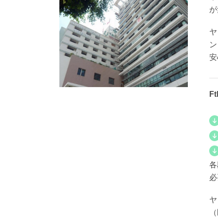
が
ヤ
ン
安
F
各
必
ヤ
（