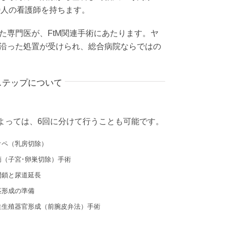
00人の看護師を持ちます。
た専門医が、FtM関連手術にあたります。ヤ
沿った処置が受けられ、総合病院ならではの
ステップについて
よっては、6回に分けて行うことも可能です。
オペ（乳房切除）
摘（子宮･卵巣切除）手術
閉鎖と尿道延長
茎形成の準備
性生殖器官形成（前腕皮弁法）手術