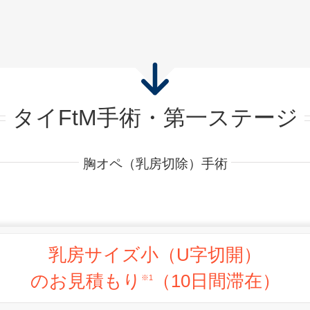
タイFtM手術・第一ステージ
胸オペ（乳房切除）手術
乳房サイズ小（U字切開）
のお見積もり
（10日間滞在）
※1