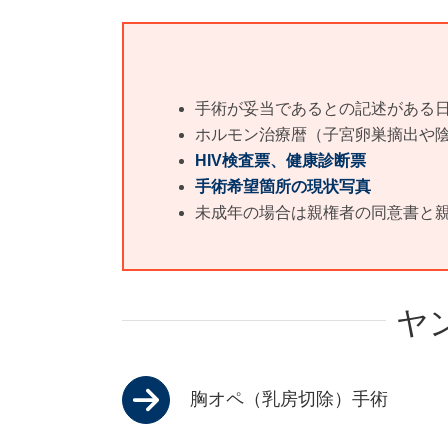
手術が妥当であるとの記述がある
ホルモン治療暦（子宮卵巣摘出や陰
HIV検査票、健康診断票
手術希望箇所の現状写真
未成年の場合は親権者の同意書と
ヤ
胸オペ（乳房切除）手術