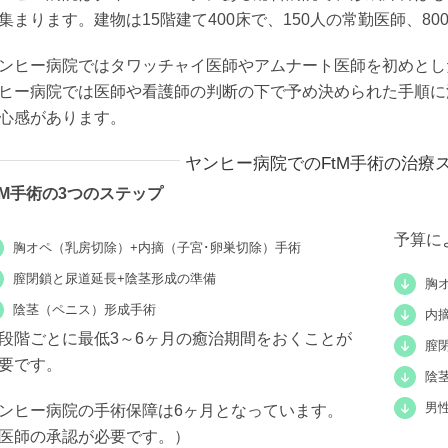
集まります。建物は15階建て400床で、150人の常勤医師、8
ンヒー病院ではタワッチャイ医師やアムナート医師を初めとし
ヒー病院では医師や看護師の判断の下で予め決められた手順に
心感があります。
ヤンヒー病院でのFtM手術の治療
tM手術の3つのステップ
予算に
胸オペ（乳房切除）+内摘（子宮･卵巣切除）手術
膣閉鎖と尿道延長+陰茎形成の準備
胸
陰茎（ペニス）形成手術
内
段階ごとに最低3～6ヶ月の癒治期間をおくことが
膣
要です。
陰
男
ンヒー病院の手術保障は6ヶ月となっています。
医師の承認が必要です。）