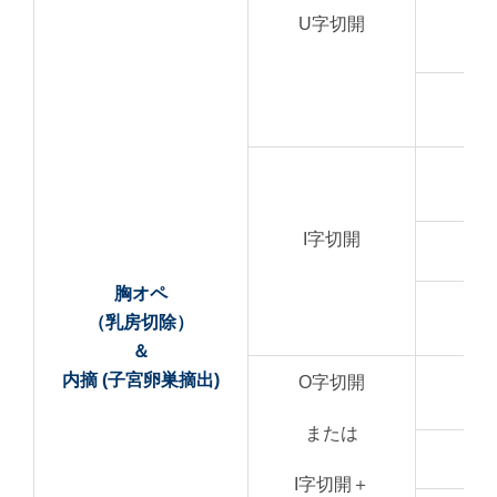
U字切開
全
開
I字切開
胸オペ
全
（乳房切除）
＆
内摘 (子宮卵巣摘出)
開
O字切開
または
I字切開＋