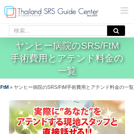
Skip
to
content
検
索
ヤンヒー病院のSRS/FtM
…
手術費用
と
アテンド料金
の
一覧
FtM
»
ヤンヒー病院のSRS/FtM手術費用とアテンド料金の一覧