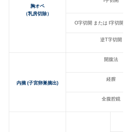
I字切開
胸オペ
（乳房切除）
O字切開 または I字切開＋
逆T字切開
開腹法
経膣
内摘 (子宮卵巣摘出)
全腹腔鏡
開