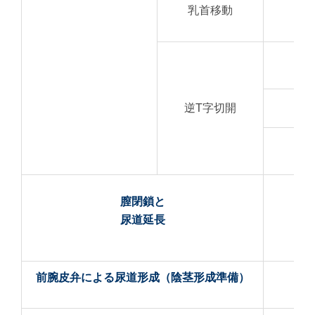
乳首移動
全
開
逆T字切開
全
膣閉鎖と
尿道延長
前腕皮弁による尿道形成（陰茎形成準備）