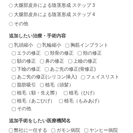
大腿部皮弁による陰茎形成 ステップ 3
大腿部皮弁による陰茎形成 ステップ 4
その他
追加したい治療・手術内容
乳頭縮小
乳輪縮小
胸筋インプラント
エラの修正
頬骨の修正
頬の修正
額の修正
鼻の修正
上瞼の修正
下瞼の修正
あご先の修正(骨修正)
あご先の修正(シリコン挿入)
フェイスリスト
脂肪吸引
植毛（頭髪）
植毛（額・生え際）
植毛（ひげ）
植毛（あごひげ）
植毛（もみあげ）
その他
追加手術をしたい医療機関名
弊社に一任する
ガモン病院
ヤンヒー病院