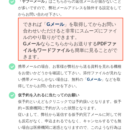
「ヤフーメール」
はこちらからの返信メールが届かないこと
が多いですので、弊社メールアドレスを除外する設定をして
からお問い合わせ下さい。
できれば「
Gメール
」を取得してからお問い
合わせいただけると非常にスムーズにファイ
ルのやり取りができます。
Gメール
ならこちらからお送りする
PDFファ
イルもワードファイル
も簡単に見ることがで
きます。
携帯メールの場合、お客様が弊社から送る資料を見れる機種
をお使いかどうか
を確認して下さい。添付ファイルが見れな
い携帯メールしかない場合は、無料の「
Gメール
」などを取
得してからお問い合わせを下さい。
仮予約を入れるに当たってのお願い
仮予約といえどもクリニックでは予約扱いとなります。仮予
約＝医療機関に予約が入った状態となります。
従いまして、弊社から返信する仮予約完了メールに対して何
も反応がなく、申込まれるでもなく、キャンセルするでも無
い場合は医療機関に迷惑となりますので、このような行為は