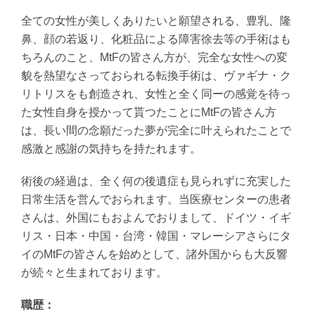
全ての女性が美しくありたいと願望される、豊乳、隆
鼻、顔の若返り、化粧品による障害徐去等の手術はも
ちろんのこと、MtFの皆さん方が、完全な女性への変
貌を熱望なさっておられる転換手術は、ヴァギナ・ク
リトリスをも創造され、女性と全く同ーの感覚を待っ
た女性自身を授かって貰つたことにMtFの皆さん方
は、長い間の念願だった夢が完全に叶えられたことで
感激と感謝の気持ちを持たれます。
術後の経過は、全く何の後遺症も見られずに充実した
日常生活を営んでおられます。当医療センターの患者
さんは、外国にもおよんでおりまして、ドイツ・イギ
リス・日本・中国・台湾・韓国・マレーシアさらにタ
イのMtFの皆さんを始めとして、諸外国からも大反響
が続々と生まれております。
職歴：