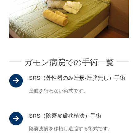
ガモン病院での手術一覧
SRS（外性器のみ造形-造膣無し）手術
造膣を行わない術式です。
SRS（陰嚢皮膚移植法）手術
陰嚢皮膚を移植し造膣する術式です。