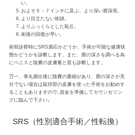
い。
およそ５－７インチに及ぶ、より深い膣深長。
より目立たない術跡。
よりふっくらとした恥丘。
術後の回復が早い。
術前診察時にSRS適応かどうか、手術が可能な健康状
態かどうかを診断します。また、膣の深さを調べる為
にペニスと陰嚢の皮膚量と質も診断します。
万一、睾丸摘出後に陰嚢の萎縮があり、膣の深さが充
分でない場合は鼠径部の皮膚を使った手術をお勧めす
ることもありますので､資金を準備してカウンセリン
グに臨んで下さい｡
SRS（性別適合手術／性転換）