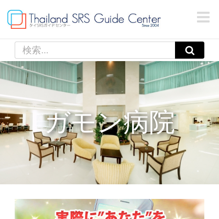
Skip
to
content
検
索
…
ガモン病院