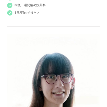
術後一週間後の投薬料
1日2回の術後ケア