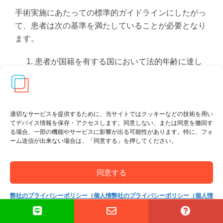
手術実施にあたっての標準的ガイドラインにしたがっ
て、患者は次の基準を満たしていることが必要となり
ます。
患者が国籍を有する国において法的年齢に達し
ていることタイ国内においては18才以下の方に
ついては両親、またはそれに代わる責任者の同
意を必要とする。
12ヶ月以上のホルモン療法を継続していること
適切なサービスを提供するために、当サイトではクッキーなどの技術を用い
てデバイス情報を保存・アクセスします。同意しない、または同意を撤回す
12ヶ月以上、心身ともに健康な生活をおくって
る場合、一部の機能やサービスに影響が出る可能性があります。特に、フォ
いること
ーム送信が出来ない場合は、「同意する」を押してください。
薬の禁忌がないこと
SRSには以下の2通の推薦状を必要とする。:
同意する
メンタルヘルスを専門とする精神科医によ
るもの
弊社のプライバシーポリシー（個人情
弊社のプライバシーポリシー（個人情
手術に関わる心理学者、または精神科医に
報保護方針）
報保護方針）
よるもの