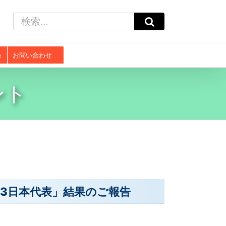
検
索
…
お問い合わせ
ント
23日本代表」結果のご報告