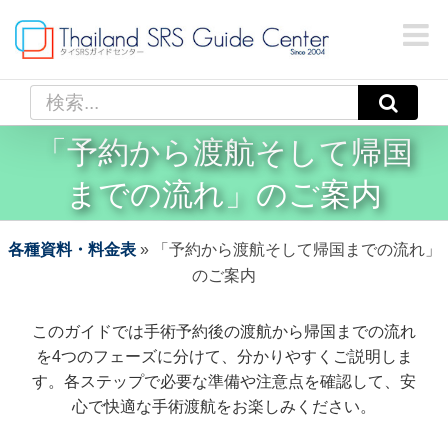
Skip
to
content
検
索
「予約から渡航そして帰国
…
までの流れ」のご案内
各種資料・料金表
»
「予約から渡航そして帰国までの流れ」
のご案内
このガイドでは手術予約後の渡航から帰国までの流れ
を4つのフェーズに分けて、分かりやすくご説明しま
す。各ステップで必要な準備や注意点を確認して、安
心で快適な手術渡航をお楽しみください。