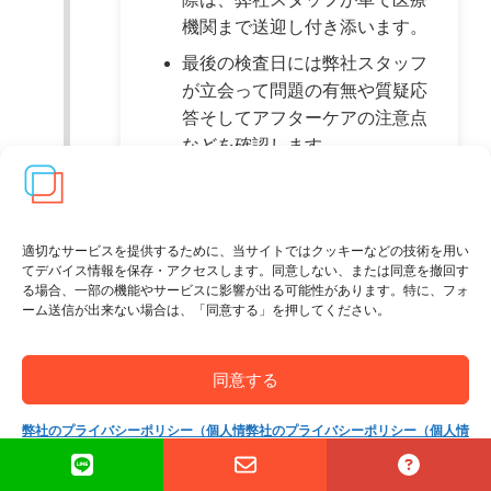
機関まで送迎し付き添います。
最後の検査日には弊社スタッフ
が立会って問題の有無や質疑応
答そしてアフターケアの注意点
などを確認します。
適切なサービスを提供するために、当サイトではクッキーなどの技術を用い
てデバイス情報を保存・アクセスします。同意しない、または同意を撤回す
日本へ帰国します
る場合、一部の機能やサービスに影響が出る可能性があります。特に、フォ
ーム送信が出来ない場合は、「同意する」を押してください。
タイから日本に帰国します。
帰国の際の座席位置も飛行時間
同意する
が長いので楽に座っていられる
席を予めお取りしています。場
弊社のプライバシーポリシー（個人情
弊社のプライバシーポリシー（個人情
合によっては車イスの手配をい
報保護方針）
報保護方針）
たします。