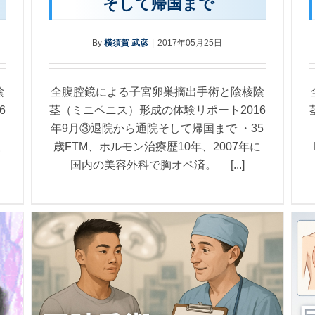
そして帰国まで
By
横須賀 武彦
|
2017年05月25日
陰
全腹腔鏡による子宮卵巣摘出手術と陰核陰
6
茎（ミニペニス）形成の体験リポート2016
、
年9月③退院から通院そして帰国まで ・35
美
歳FTM、ホルモン治療歴10年、2007年に
国内の美容外科で胸オペ済。 [...]