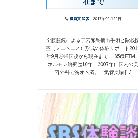
在まで
By
横須賀 武彦
|
2017年05月26日
全腹腔鏡による子宮卵巣摘出手術と陰核
茎（ミニペニス）形成の体験リポート201
年9月④帰国後から現在まで ・35歳FTM
ホルモン治療歴10年、2007年に国内の
容外科で胸オペ済。 気管支喘 [...]