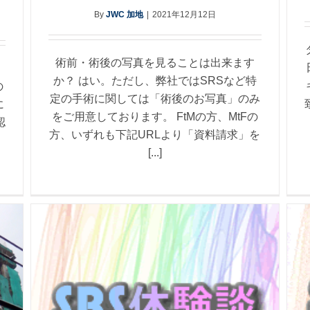
By
JWC 加地
|
2021年12月12日
術前・術後の写真を見ることは出来ます
か？ はい。ただし、弊社ではSRSなど特
の
定の手術に関しては「術後のお写真」のみ
に
をご用意しております。 FtMの方、MtFの
認
方、いずれも下記URLより「資料請求」を
[...]