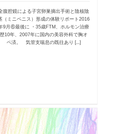
全腹腔鏡による子宮卵巣摘出手術と陰核陰
茎（ミニペニス）形成の体験リポート2016
年9月⑥最後に ・35歳FTM、ホルモン治療
歴10年、2007年に国内の美容外科で胸オ
ペ済。 気管支喘息の既往あり [...]