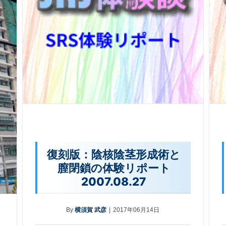
復刻版：陰核陰茎形成術と
膣閉鎖の体験リポート
2007.08.27
By
横須賀 武彦
|
2017年06月14日