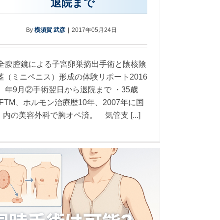
退院まで
By
横須賀 武彦
|
2017年05月24日
全腹腔鏡による子宮卵巣摘出手術と陰核陰
茎（ミニペニス）形成の体験リポート2016
年9月②手術翌日から退院まで ・35歳
FTM、ホルモン治療歴10年、2007年に国
内の美容外科で胸オペ済。 気管支 [...]