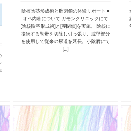
陰核陰茎形成術と膣閉鎖の体験リポート ■
オペ内容について ガモンクリニックにて
[陰核陰茎形成術]と[膣閉鎖]を実施。 陰核に
接続する靭帯を切除し引っ張り、膣壁部分
を使用して従来の尿道を延長。小陰唇にて
[...]
の
ン
年
な