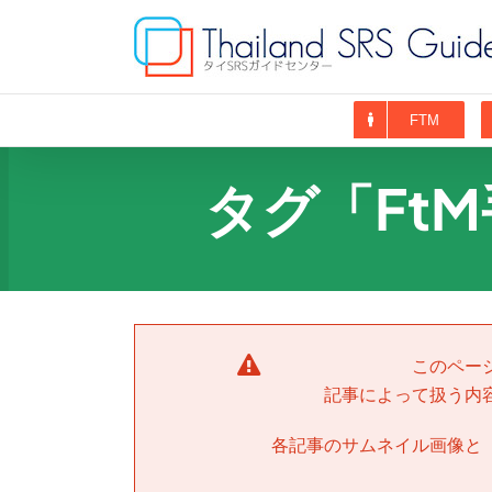
Skip
to
content
FTM
タグ「Ft
このペー
記事によって扱う内
各記事のサムネイル画像と