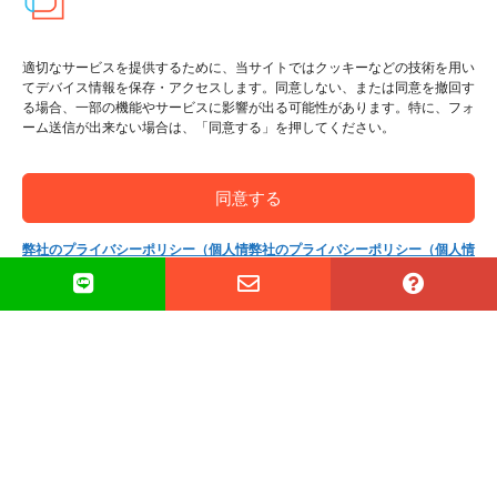
ネットショップ
適切なサービスを提供するために、当サイトではクッキーなどの技術を用い
お問い合わせ
てデバイス情報を保存・アクセスします。同意しない、または同意を撤回す
る場合、一部の機能やサービスに影響が出る可能性があります。特に、フォ
ーム送信が出来ない場合は、「同意する」を押してください。
検
索
同意する
…
弊社のプライバシーポリシー（個人情
弊社のプライバシーポリシー（個人情
報保護方針）
報保護方針）
Copyright(c) 2002-
2026
Thai SRS Guide Center. All
rights reserved.
利用規約・特定商取引法に基づく表記
|
プライバシー
ポリシー