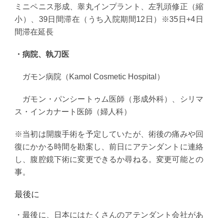
ミニペニス形成、睾丸インプラント、左乳頭修正（縮
小）、39日間滞在（うち入院期間12日）※35日+4日
間滞在延長
・病院、執刀医
ガモン病院（Kamol Cosmetic Hospital）
ガモン・パンシートゥム医師（形成外科）、シリマ
ス・インカナート医師（婦人科）
※当初は開腹手術を予定していたが、術後の痛みや回
復にかかる時間を勘案し、前日にアテンダントに連絡
し、腹腔鏡下術に変更できるか尋ねる。変更可能との
事。
最後に
・最後に、日本にはたくさんのアテンダント会社があ