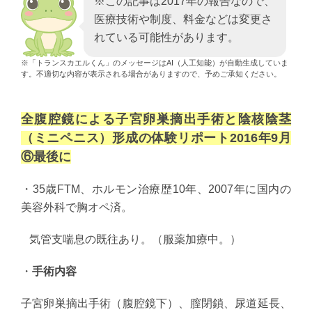
※この記事は2017年の報告なので、
医療技術や制度、料金などは変更さ
れている可能性があります。
※「トランスカエルくん」のメッセージはAI（人工知能）が自動生成していま
す。不適切な内容が表示される場合がありますので、予めご承知ください。
全腹腔鏡による子宮卵巣摘出手術と陰核陰茎
（ミニペニス）形成の体験リポート2016年9月
⑥最後に
・35歳FTM、ホルモン治療歴10年、2007年に国内の
美容外科で胸オペ済。
気管支喘息の既往あり。（服薬加療中。）
・
手術内容
子宮卵巣摘出手術（腹腔鏡下）、膣閉鎖、尿道延長、