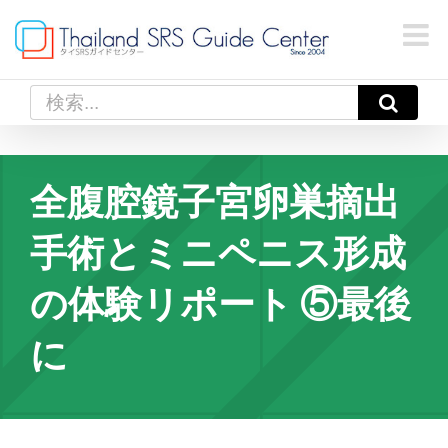
Skip
to
content
検
索
…
全腹腔鏡子宮卵巣摘出
手術とミニペニス形成
の体験リポート ⑤最後
に