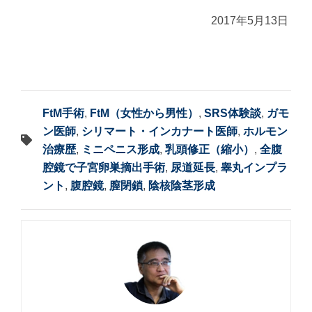
2017年5月13日
FtM手術
,
FtM（女性から男性）
,
SRS体験談
,
ガモ
ン医師
,
シリマート・インカナート医師
,
ホルモン
治療歴
,
ミニペニス形成
,
乳頭修正（縮小）
,
全腹
腔鏡で子宮卵巣摘出手術
,
尿道延長
,
睾丸インプラ
ント
,
腹腔鏡
,
膣閉鎖
,
陰核陰茎形成