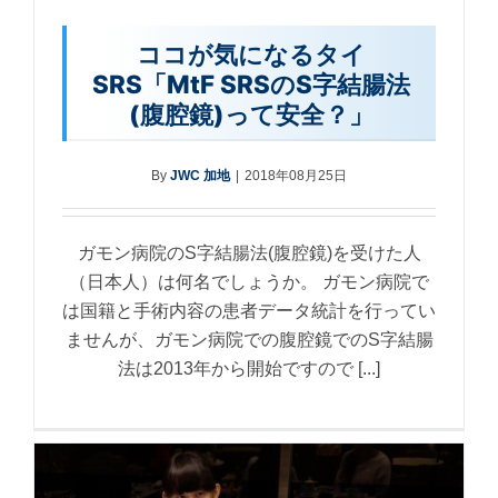
ココが気になるタイ
SRS「MtF SRSのS字結腸法
(腹腔鏡)って安全？」
By
JWC 加地
|
2018年08月25日
ガモン病院のS字結腸法(腹腔鏡)を受けた人
（日本人）は何名でしょうか。 ガモン病院で
は国籍と手術内容の患者データ統計を行ってい
ませんが、ガモン病院での腹腔鏡でのS字結腸
法は2013年から開始ですので [...]