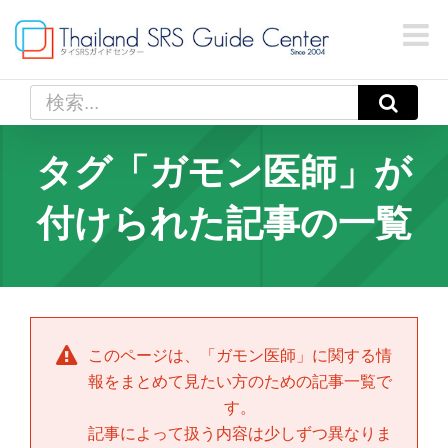
Skip
to
content
検
索
…
タグ「ガモン医師」が
付けられた記事の一覧
このページは、「
ガモン医師
」に関する情
報をまとめて見たい方のための記事一覧で
す。
記事によって扱う内容は少しずつ異なりま