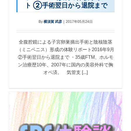
ト ②手術翌日から退院まで
By
横須賀 武彦
|
2017年05月24日
全腹腔鏡による子宮卵巣摘出手術と陰核陰茎
（ミニペニス）形成の体験リポート2016年9月
②手術翌日から退院まで ・35歳FTM、ホルモ
ン治療歴10年、2007年に国内の美容外科で胸
オペ済。 気管支 [...]