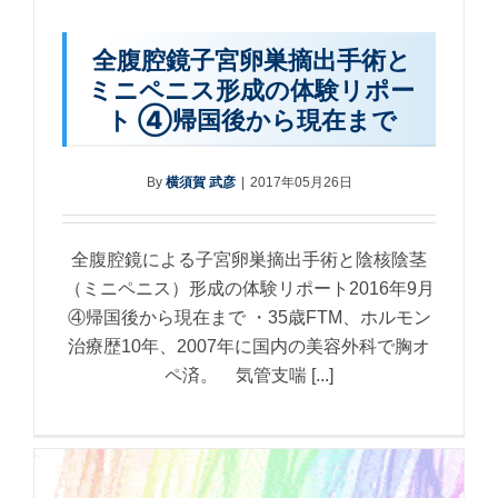
全腹腔鏡子宮卵巣摘出手術と
ミニペニス形成の体験リポー
ト ④帰国後から現在まで
By
横須賀 武彦
|
2017年05月26日
全腹腔鏡による子宮卵巣摘出手術と陰核陰茎
（ミニペニス）形成の体験リポート2016年9月
④帰国後から現在まで ・35歳FTM、ホルモン
治療歴10年、2007年に国内の美容外科で胸オ
ペ済。 気管支喘 [...]