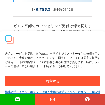
By
横須賀 武彦
|
2016年09月1日
ガモン医師のカウンセリング受付は締め切りま
した。 ガモン医師が大阪の AP梅田茶屋町（貸
し会議室）で個別カウンセリングをします。
一人あたり15～20分程度ですが、興味のある
方はこの機会に申し込みいた [...]
適切なサービスを提供するために、当サイトではクッキーなどの技術を用い
てデバイス情報を保存・アクセスします。同意しない、または同意を撤回す
る場合、一部の機能やサービスに影響が出る可能性があります。特に、フォ
ーム送信が出来ない場合は、「同意する」を押してください。
同意する
弊社のプライバシーポリシー（個人情
弊社のプライバシーポリシー（個人情
報保護方針）
報保護方針）