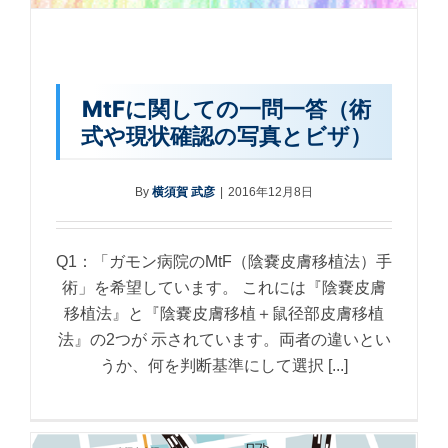
MtFに関しての一問一答（術
式や現状確認の写真とビザ）
By
横須賀 武彦
|
2016年12月8日
Q1：「ガモン病院のMtF（陰嚢皮膚移植法）手
術」を希望しています。 これには『陰嚢皮膚
移植法』と『陰嚢皮膚移植＋鼠径部皮膚移植
法』の2つが 示されています。両者の違いとい
うか、何を判断基準にして選択 [...]