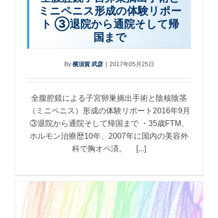
ミニペニス形成の体験リポー
ト ③退院から通院そして帰
国まで
By
横須賀 武彦
|
2017年05月25日
全腹腔鏡による子宮卵巣摘出手術と陰核陰茎
（ミニペニス）形成の体験リポート2016年9月
③退院から通院そして帰国まで ・35歳FTM、
ホルモン治療歴10年、2007年に国内の美容外
科で胸オペ済。 [...]