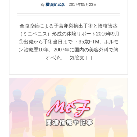
By
横須賀 武彦
|
2017年05月23日
全腹腔鏡による子宮卵巣摘出手術と陰核陰茎
（ミニペニス）形成の体験リポート2016年9月
①出発から手術当日まで ・35歳FTM、ホルモ
ン治療歴10年、2007年に国内の美容外科で胸
オペ済。 気管支 [...]