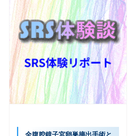
全腹腔鏡子宮卵巣摘出手術と