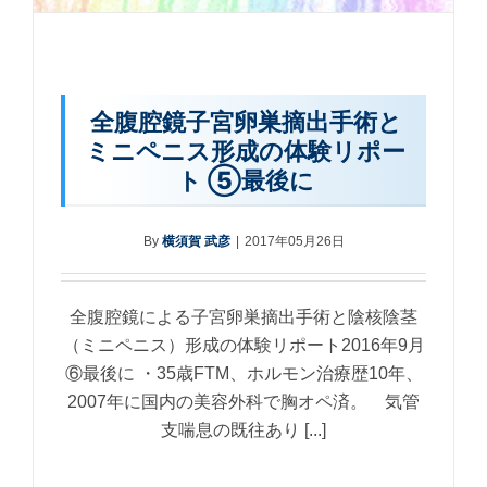
全腹腔鏡子宮卵巣摘出手術と
ミニペニス形成の体験リポー
ト ⑤最後に
By
横須賀 武彦
|
2017年05月26日
全腹腔鏡による子宮卵巣摘出手術と陰核陰茎
（ミニペニス）形成の体験リポート2016年9月
⑥最後に ・35歳FTM、ホルモン治療歴10年、
2007年に国内の美容外科で胸オペ済。 気管
支喘息の既往あり [...]