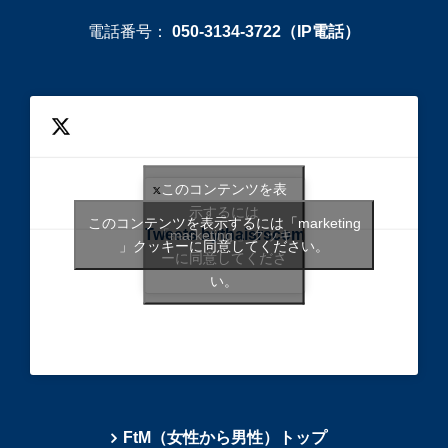
電話番号：
050-3134-3722（IP電話）
このコンテンツを表
示するには
このコンテンツを表示するには「marketing
Tweets bythaisrscom
「marketing 」クッキ
」クッキーに同意してください。
ーに同意してくださ
い。
FtM（女性から男性）トップ