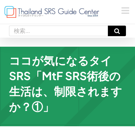
Skip
to
content
検
索
…
ココが気になるタイ
SRS「MtF SRS術後の
生活は、制限されます
か？①」