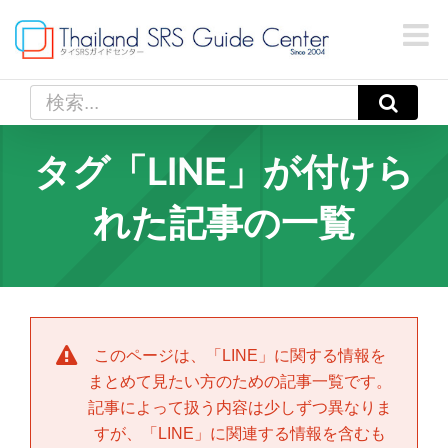
Skip
to
content
検
索
…
タグ「LINE」が付けら
れた記事の一覧
このページは、「
LINE
」に関する情報を
まとめて見たい方のための記事一覧です。
記事によって扱う内容は少しずつ異なりま
すが、「
LINE
」に関連する情報を含むも