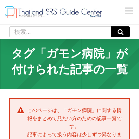
Skip
to
content
検
索
…
タグ「ガモン病院」が
付けられた記事の一覧
このページは、「
ガモン病院
」に関する情
報をまとめて見たい方のための記事一覧で
す。
記事によって扱う内容は少しずつ異なりま