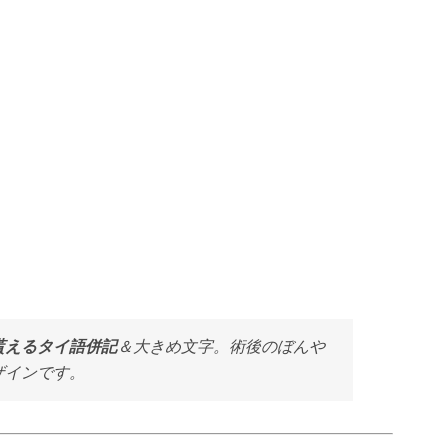
貰えるタイ語併記
＆大きめ文字。術後のぼんや