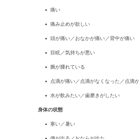
術前・術後によく使う言い回しを
短く・やわ
症状・希望
痛い
痛み止めが欲しい
頭が痛い／おなかが痛い／背中が痛い
目眩／気持ちが悪い
腕が腫れている
点滴が痛い／点滴がなくなった／点滴
水が飲みたい／歯磨きがしたい
身体の状態