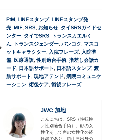
FtM
,
LINEスタンプ
,
LINEスタンプ発
売
,
MtF
,
SRS
,
お知らせ
,
タイSRSガイドセ
ンター
,
タイでSRS
,
トランスカエルく
ん
,
トランスジェンダー
,
バンコク
,
マスコ
ットキャラクター
,
入院フレーズ
,
入院準
備
,
医療通訳
,
性別適合手術
,
指差し会話カ
ード
,
日本語サポート
,
日本語スタンプ
,
渡
航サポート
,
現地アテンド
,
病院コミュニケ
ーション
,
術後ケア
,
術後フレーズ
JWC 加地
こんにちは。SRS（性転換
／性別適合手術）、顔の女
性化そして声の女性化の経
験者であり、岡山県出身の