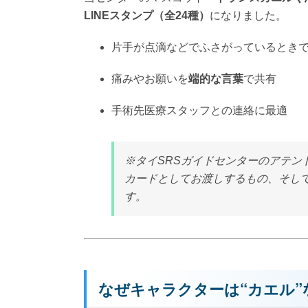
や体の状態を伝えられるように。
当センターのマスコット「
トランスカエルく
LINEスタンプ（全24種）
になりました。
片手が点滴などでふさがっているときで
痛みやお願いを
端的な言葉
で共有
手術先医療スタッフとの連絡に最適
※タイSRSガイドセンターのアテン
カードとしてお渡しするもの、そして
す。