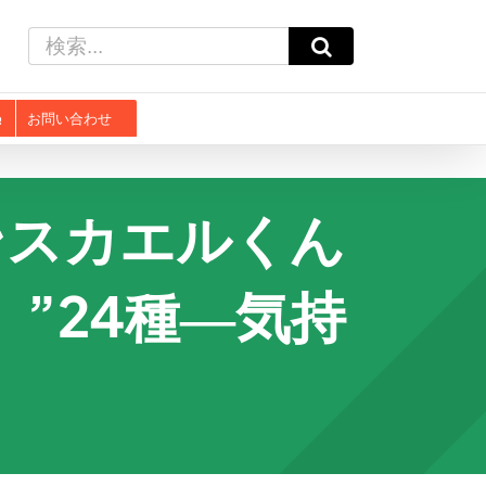
検
索
…
お問い合わせ
ンスカエルくん
”24種―気持