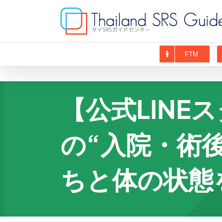
Skip
to
content
FTM
【公式LIN
の“入院・術
ちと体の状態