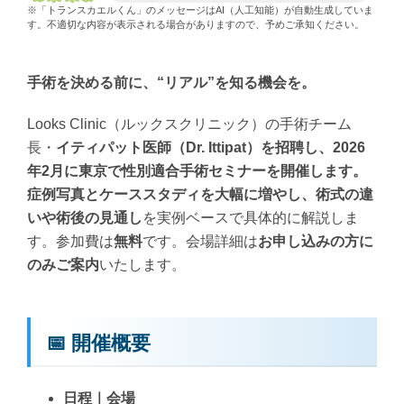
※「トランスカエルくん」のメッセージはAI（人工知能）が自動生成していま
す。不適切な内容が表示される場合がありますので、予めご承知ください。
手術を決める前に、“リアル”を知る機会を。
Looks Clinic（ルックスクリニック）の手術チーム
長・
イティパット医師（Dr. Ittipat）を招聘し、2026
年2月に東京で性別適合手術セミナーを開催します。
症例写真とケーススタディを大幅に増やし、術式の違
いや術後の見通し
を実例ベースで具体的に解説しま
す。参加費は
無料
です。会場詳細は
お申し込みの方に
のみご案内
いたします。
📅 開催概要
日程｜会場