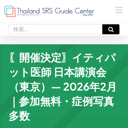
Skip
to
content
検
索
…
〖開催決定〗イティパ
ット医師 日本講演会
（東京）— 2026年2月
｜参加無料・症例写真
多数