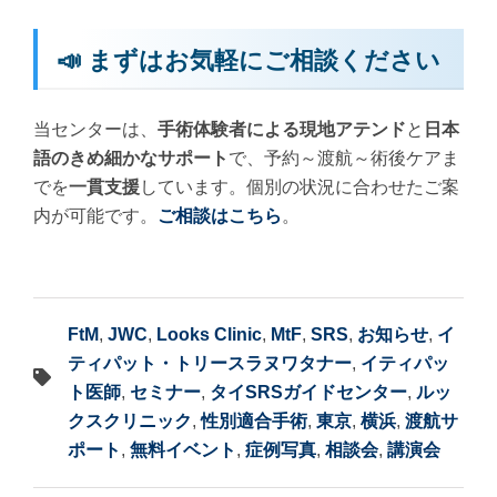
📣 まずはお気軽にご相談ください
当センターは、
手術体験者による現地アテンド
と
日本
語のきめ細かなサポート
で、予約～渡航～術後ケアま
でを
一貫支援
しています。個別の状況に合わせたご案
内が可能です。
ご相談はこちら
。
FtM
,
JWC
,
Looks Clinic
,
MtF
,
SRS
,
お知らせ
,
イ
ティパット・トリースラヌワタナー
,
イティパッ
ト医師
,
セミナー
,
タイSRSガイドセンター
,
ルッ
クスクリニック
,
性別適合手術
,
東京
,
横浜
,
渡航サ
ポート
,
無料イベント
,
症例写真
,
相談会
,
講演会