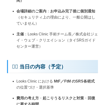
間）
会場詳細のご案内
：
お申込み完了後に個別通知
（セキュリティ上の理由により、一般公開はし
ていません）
主催
：Looks Clinic 手術チーム長／株式会社ジェ
イ・ウェブ・クリエイション（タイSRSガイド
センター運営）
🧑‍⚕️ 当日の内容（予定）
Looks Clinic における
MtF／FtM のSRS各術式
の位置づけ・選択基準
費用の考え方
・
起こりうるリスクと対策
・
回復
に要する時間