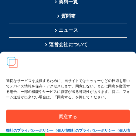
資料一覧
質問箱
ニュース
運営会社について
ネットショップ
お問い合わせ
適切なサービスを提供するために、当サイトではクッキーなどの技術を用い
てデバイス情報を保存・アクセスします。同意しない、または同意を撤回す
る場合、一部の機能やサービスに影響が出る可能性があります。特に、フォ
ーム送信が出来ない場合は、「同意する」を押してください。
検
索
…
同意する
弊社のプライバシーポリシー（個人情
弊社のプライバシーポリシー（個人情