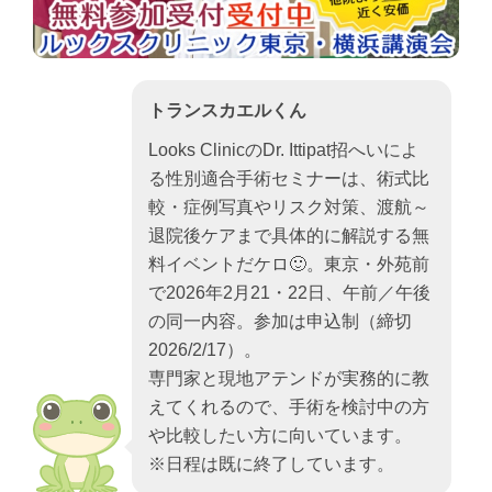
トランスカエルくん
Looks ClinicのDr. Ittipat招へいによ
る性別適合手術セミナーは、術式比
較・症例写真やリスク対策、渡航～
退院後ケアまで具体的に解説する無
料イベントだケロ🙂。東京・外苑前
で2026年2月21・22日、午前／午後
の同一内容。参加は申込制（締切
2026/2/17）。
専門家と現地アテンドが実務的に教
えてくれるので、手術を検討中の方
や比較したい方に向いています。
※日程は既に終了しています。