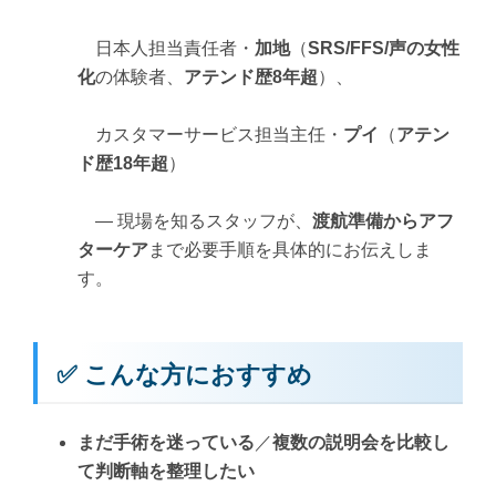
日本人担当責任者・
加地
（
SRS/FFS/声の女性
化
の体験者、
アテンド歴8年超
）、
カスタマーサービス担当主任・
プイ
（
アテン
ド歴18年超
）
— 現場を知るスタッフが、
渡航準備からアフ
ターケア
まで必要手順を具体的にお伝えしま
す。
✅ こんな方におすすめ
まだ手術を迷っている
／
複数の説明会を比較し
て判断軸を整理したい