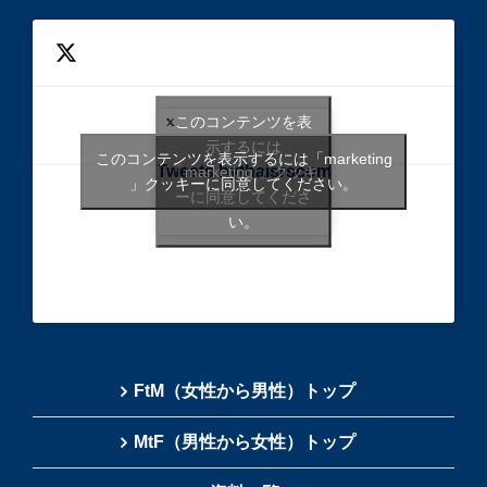
このコンテンツを表
示するには
このコンテンツを表示するには「marketing
Tweets bythaisrscom
「marketing 」クッキ
」クッキーに同意してください。
ーに同意してくださ
い。
FtM（女性から男性）トップ
MtF（男性から女性）トップ