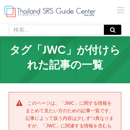
Skip
to
content
検
索
…
タグ「JWC」が付けら
れた記事の一覧
このページは、「
JWC
」に関する情報を
まとめて見たい方のための記事一覧です。
記事によって扱う内容は少しずつ異なりま
すが、「
JWC
」に関連する情報を含むも