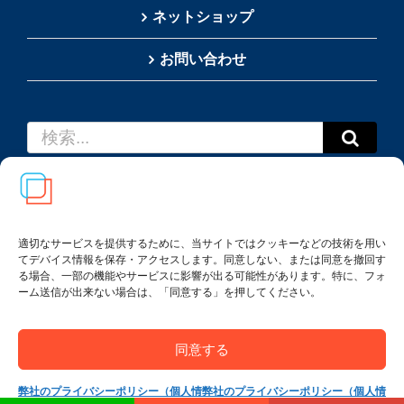
ネットショップ
お問い合わせ
検
索
…
適切なサービスを提供するために、当サイトではクッキーなどの技術を用い
てデバイス情報を保存・アクセスします。同意しない、または同意を撤回す
Copyright(c) 2002-
2026
Thai SRS Guide Center. All
る場合、一部の機能やサービスに影響が出る可能性があります。特に、フォ
rights reserved.
ーム送信が出来ない場合は、「同意する」を押してください。
利用規約・特定商取引法に基づく表記
|
プライバシー
ポリシー
同意する
弊社のプライバシーポリシー（個人情
弊社のプライバシーポリシー（個人情