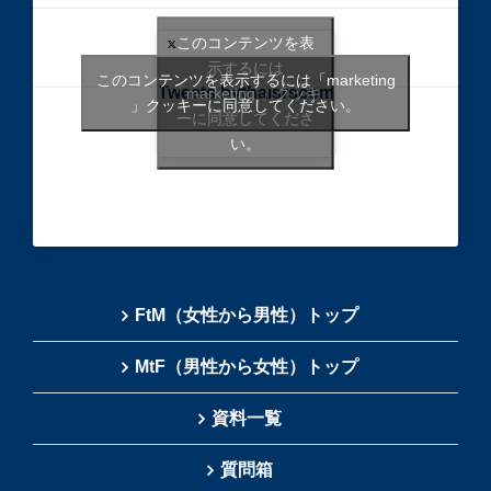
このコンテンツを表
示するには
このコンテンツを表示するには「marketing
Tweets bythaisrscom
「marketing 」クッキ
」クッキーに同意してください。
ーに同意してくださ
い。
FtM（女性から男性）トップ
MtF（男性から女性）トップ
資料一覧
質問箱