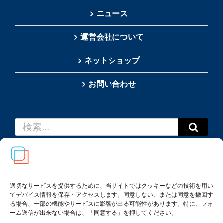
ニュース
運営会社について
ネットショップ
お問い合わせ
検
索
…
適切なサービスを提供するために、当サイトではクッキーなどの技術を用い
てデバイス情報を保存・アクセスします。同意しない、または同意を撤回す
Copyright(c) 2002-
2026
Thai SRS Guide Center. All
る場合、一部の機能やサービスに影響が出る可能性があります。特に、フォ
rights reserved.
ーム送信が出来ない場合は、「同意する」を押してください。
利用規約・特定商取引法に基づく表記
|
プライバシー