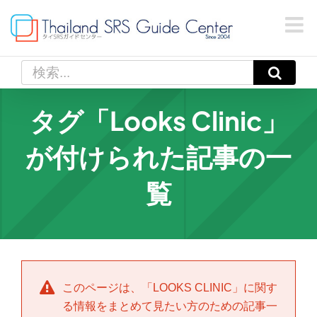
Skip
to
content
検
索
…
タグ「Looks Clinic」
が付けられた記事の一
覧
このページは、「
LOOKS CLINIC
」に関す
る情報をまとめて見たい方のための記事一