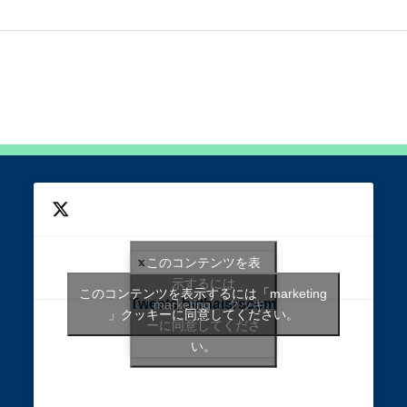
このコンテンツを表
示するには
このコンテンツを表示するには「marketing
Tweets bythaisrscom
「marketing 」クッキ
」クッキーに同意してください。
ーに同意してくださ
い。