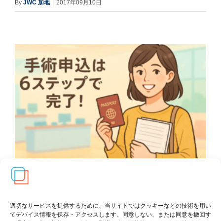
By
JWC 加地
|
2017年09月10日
適切なサービスを提供するために、当サイトではクッキーなどの技術を用い
性転換(MTF)手術を受ける決心が
てデバイス情報を保存・アクセスします。同意しない、または同意を撤回す