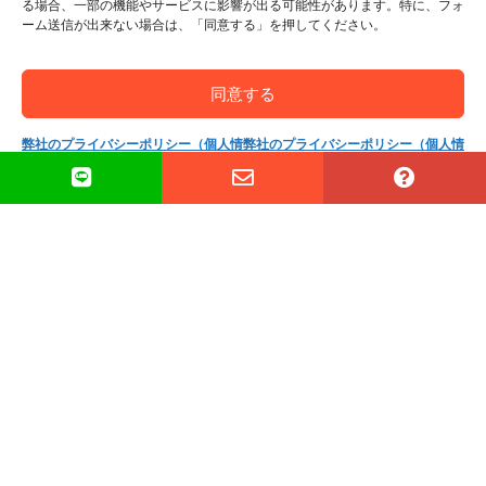
出来ました。申し込めば手術は受
る場合、一部の機能やサービスに影響が出る可能性があります。特に、フォ
ーム送信が出来ない場合は、「同意する」を押してください。
けられますか？
同意する
By
横須賀 武彦
|
2006年07月25日
弊社のプライバシーポリシー（個人情
弊社のプライバシーポリシー（個人情
報保護方針）
報保護方針）
個別相談会やSRS（性別適合手術／性転換）に関する
情報やお得なキャンペーン情報を不定期にお送りする