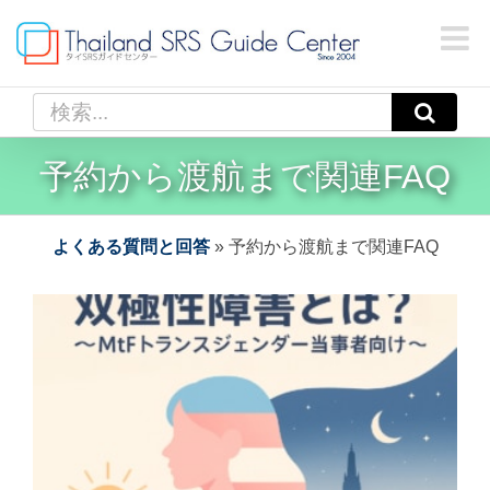
Skip
to
content
検
索
…
予約から渡航まで関連FAQ
よくある質問と回答
»
予約から渡航まで関連FAQ