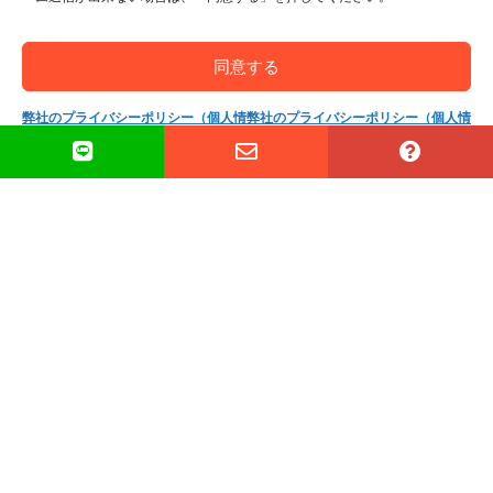
質問箱
ニュース
同意する
運営会社について
弊社のプライバシーポリシー（個人情
弊社のプライバシーポリシー（個人情
報保護方針）
報保護方針）
ネットショップ
お問い合わせ
検
索
…
Copyright(c) 2002-
2026
Thai SRS Guide Center. All
rights reserved.