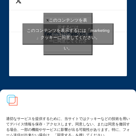
このコンテンツを表
示するには
このコンテンツを表示するには「marketing
Tweets bythaisrscom
「marketing 」クッキ
」クッキーに同意してください。
ーに同意してくださ
い。
FtM（女性から男性）トップ
MtF（男性から女性）トップ
適切なサービスを提供するために、当サイトではクッキーなどの技術を用い
資料一覧
てデバイス情報を保存・アクセスします。同意しない、または同意を撤回す
る場合、一部の機能やサービスに影響が出る可能性があります。特に、フォ
ーム送信が出来ない場合は、「同意する」を押してください。