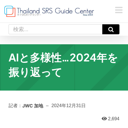
Skip
to
content
検
索
…
AIと多様性…2024年を
振り返って
JWC 加地
記者：
–
2024年12月31日
2,694