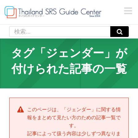
Skip
to
content
検
索
…
タグ「ジェンダー」が
付けられた記事の一覧
このページは、「
ジェンダー
」に関する情
報をまとめて見たい方のための記事一覧で
す。
記事によって扱う内容は少しずつ異なりま