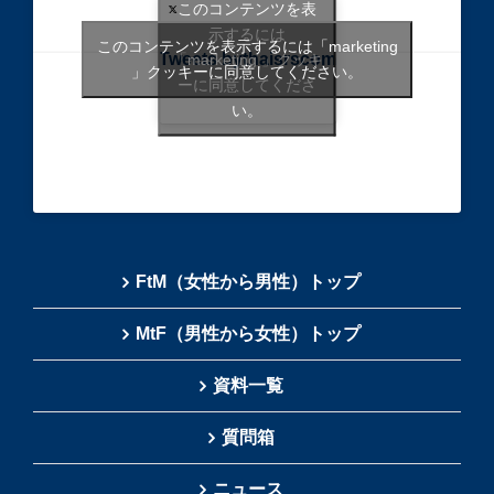
このコンテンツを表
示するには
このコンテンツを表示するには「marketing
Tweets bythaisrscom
「marketing 」クッキ
」クッキーに同意してください。
ーに同意してくださ
い。
FtM（女性から男性）トップ
MtF（男性から女性）トップ
資料一覧
質問箱
ニュース