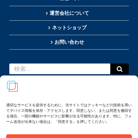
運営会社について
ネットショップ
お問い合わせ
検
索
…
適切なサービスを提供するために、当サイトではクッキーなどの技術を用い
てデバイス情報を保存・アクセスします。同意しない、または同意を撤回す
Copyright(c) 2002-
2026
Thai SRS Guide Center. All
る場合、一部の機能やサービスに影響が出る可能性があります。特に、フォ
rights reserved.
ーム送信が出来ない場合は、「同意する」を押してください。
利用規約・特定商取引法に基づく表記
|
プライバシー
ポリシー