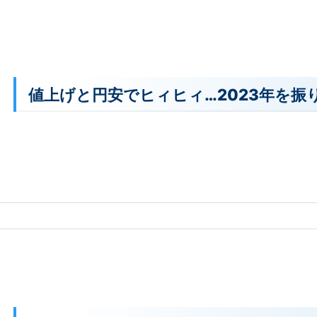
値上げと円安でヒィヒィ…2023年を振