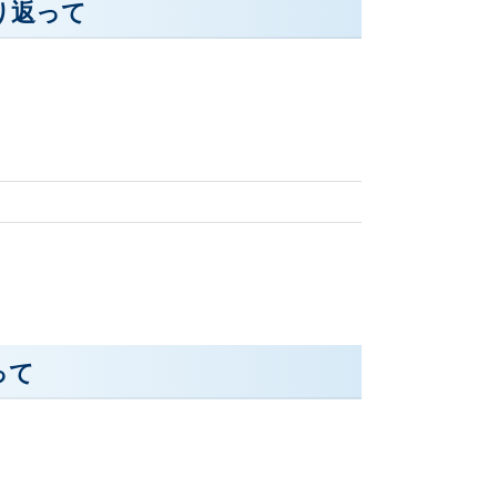
り返って
って