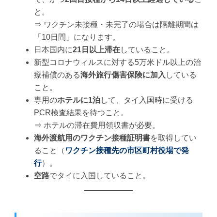
と。
⇒ ワクチン未接種・未完了の場合は隔離期間は
「10日間」になります。
日本国内に
21日以上滞在
していること。
新型コロナウィルスに対する5万米ドル以上の治
療補償のある
海外旅行傷害保険に加入
している
こと。
専用の
ホテルに1泊
して、タイ入国時に受ける
PCR検査結果を待つこと。
⇒ ホテルの滞在費用領収書が必要。
海外渡航用のワクチン接種証明書
を取得してい
ること（
ワクチン接種先の市区町村役場で発
行
）。
空路
でタイに入国していること。