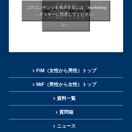
示するには
このコンテンツを表示するには「marketing
Tweets bythaisrscom
「marketing 」クッキ
」クッキーに同意してください。
ーに同意してくださ
い。
FtM（女性から男性）トップ
MtF（男性から女性）トップ
資料一覧
質問箱
ニュース