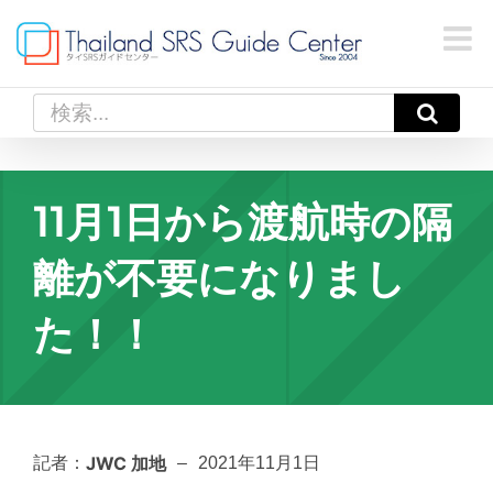
Skip
to
content
検
索
…
11月1日から渡航時の隔
離が不要になりまし
た！！
JWC 加地
記者：
–
2021年11月1日