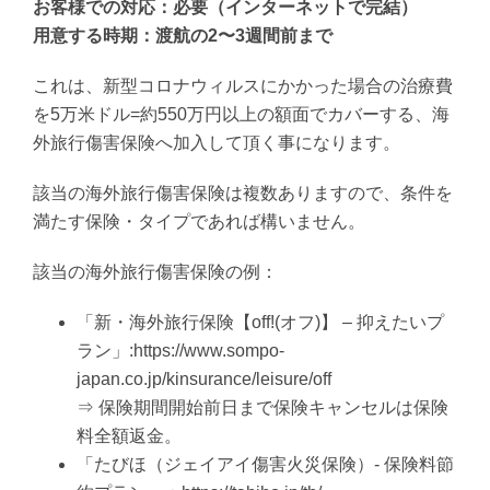
お客様での対応：必要（インターネットで完結）
用意する時期：渡航の2〜3週間前まで
これは、新型コロナウィルスにかかった場合の治療費
を5万米ドル=約550万円以上の額面でカバーする、海
外旅行傷害保険へ加入して頂く事になります。
該当の海外旅行傷害保険は複数ありますので、条件を
満たす保険・タイプであれば構いません。
該当の海外旅行傷害保険の例：
「新・海外旅行保険【off!(オフ)】 – 抑えたいプ
ラン」:https://www.sompo-
japan.co.jp/kinsurance/leisure/off
⇒ 保険期間開始前日まで保険キャンセルは保険
料全額返金。
「たびほ（ジェイアイ傷害火災保険）- 保険料節