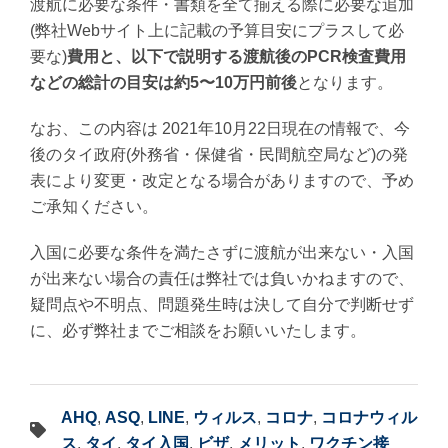
渡航に必要な条件・書類を全て揃える際に必要な追加
(弊社Webサイト上に記載の予算目安にプラスして必
要な)
費用と、以下で説明する渡航後のPCR検査費用
などの総計の目安は約5〜10万円前後
となります。
なお、この内容は 2021年10月22日現在の情報で、今
後のタイ政府(外務省・保健省・⺠間航空局など)の発
表により変更・改定となる場合がありますので、予め
ご承知ください。
入国に必要な条件を満たさずに渡航が出来ない・入国
が出来ない場合の責任は弊社では負いかねますので、
疑問点や不明点、問題発生時は決して自分で判断せず
に、必ず弊社までご相談をお願いいたします。
AHQ
,
ASQ
,
LINE
,
ウィルス
,
コロナ
,
コロナウィル
ス
,
タイ
,
タイ入国
,
ビザ
,
メリット
,
ワクチン接