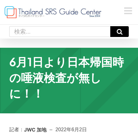
Skip
to
content
検
索
…
6月1日より日本帰国時
の唾液検査が無し
に！！
JWC 加地
記者：
–
2022年6月2日