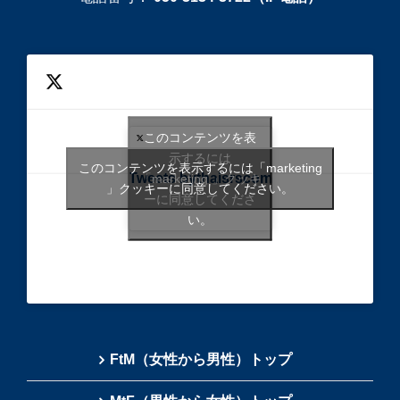
このコンテンツを表
示するには
このコンテンツを表示するには「marketing
Tweets bythaisrscom
「marketing 」クッキ
」クッキーに同意してください。
ーに同意してくださ
い。
FtM（女性から男性）トップ