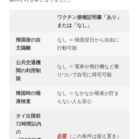
ワクチン接種証明書「あり」
または「なし」
帰国後の自
なし ⇒ 帰国翌日から自由に
主隔離
行動可能
公共交通機
なし ⇒ 電車や飛行機など乗
関の利用制
りついで自宅に帰宅可能
限
帰国時の唾
なし ⇒ なかなか唾液が貯ま
液検査
らない人も安心
タイ出国前
72時間以内
の
必要
（この条件は据え置き）