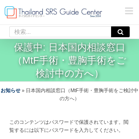
Skip
to
content
検
索
保護中: 日本国内相談窓口
…
（MtF手術・豊胸手術をご
検討中の方へ）
お知らせ
»
日本国内相談窓口（MtF手術・豊胸手術をご検討中
の方へ）
このコンテンツはパスワードで保護されています。閲
覧するには以下にパスワードを入力してください。