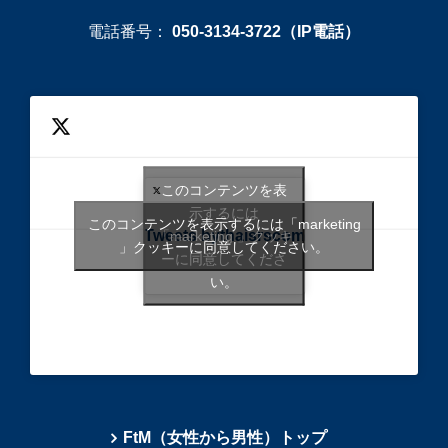
電話番号：
050-3134-3722（IP電話）
このコンテンツを表
示するには
このコンテンツを表示するには「marketing
Tweets bythaisrscom
「marketing 」クッキ
」クッキーに同意してください。
ーに同意してくださ
い。
FtM（女性から男性）トップ