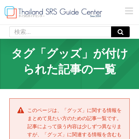
Skip
to
content
検
索
…
タグ「グッズ」が付け
られた記事の一覧
このページは、「
グッズ
」に関する情報を
まとめて見たい方のための記事一覧です。
記事によって扱う内容は少しずつ異なりま
すが、「
グッズ
」に関連する情報を含むも