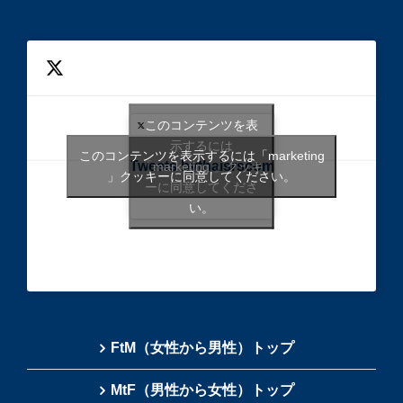
このコンテンツを表
示するには
このコンテンツを表示するには「marketing
Tweets bythaisrscom
「marketing 」クッキ
」クッキーに同意してください。
ーに同意してくださ
い。
FtM（女性から男性）トップ
MtF（男性から女性）トップ