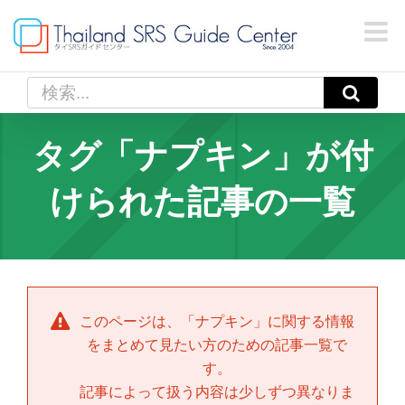
Skip
to
content
検
索
…
タグ「ナプキン」が付
けられた記事の一覧
このページは、「
ナプキン
」に関する情報
をまとめて見たい方のための記事一覧で
す。
記事によって扱う内容は少しずつ異なりま