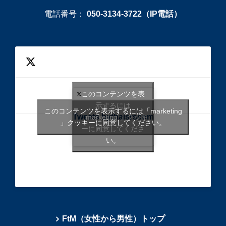
電話番号：
050-3134-3722（IP電話）
このコンテンツを表
示するには
このコンテンツを表示するには「marketing
Tweets bythaisrscom
「marketing 」クッキ
」クッキーに同意してください。
ーに同意してくださ
い。
FtM（女性から男性）トップ