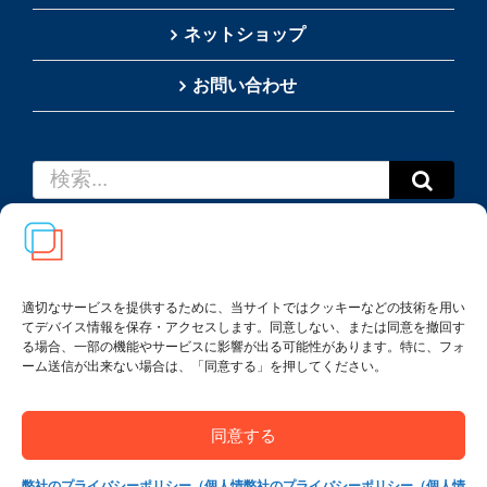
ネットショップ
お問い合わせ
検
索
…
適切なサービスを提供するために、当サイトではクッキーなどの技術を用い
てデバイス情報を保存・アクセスします。同意しない、または同意を撤回す
Copyright(c) 2002-
2026
Thai SRS Guide Center. All
る場合、一部の機能やサービスに影響が出る可能性があります。特に、フォ
rights reserved.
ーム送信が出来ない場合は、「同意する」を押してください。
利用規約・特定商取引法に基づく表記
|
プライバシー
ポリシー
同意する
弊社のプライバシーポリシー（個人情
弊社のプライバシーポリシー（個人情