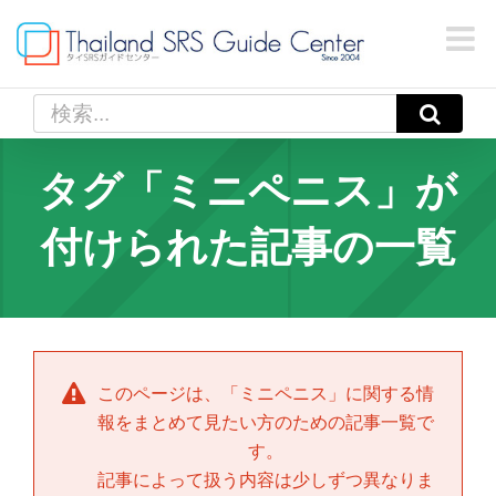
Skip
to
content
検
索
…
タグ「ミニペニス」が
付けられた記事の一覧
このページは、「
ミニペニス
」に関する情
報をまとめて見たい方のための記事一覧で
す。
記事によって扱う内容は少しずつ異なりま