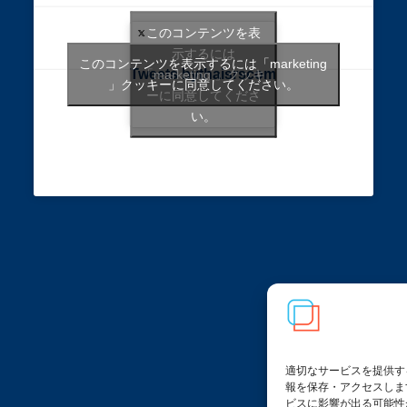
このコンテンツを表
示するには
このコンテンツを表示するには「marketing
Tweets bythaisrscom
「marketing 」クッキ
」クッキーに同意してください。
ーに同意してくださ
い。
適切なサービスを提供す
報を保存・アクセスしま
ビスに影響が出る可能性