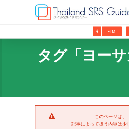
Skip
to
content
FTM
タグ「ヨーサ
このページは、
記事によって扱う内容は少