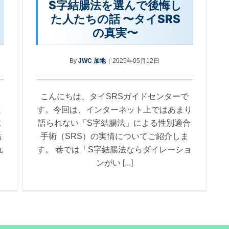
S字結腸法を選んで後悔し
た人たちの話 〜タイSRS
の真実〜
By
JWC 加地
|
2025年05月12日
こんにちは、タイSRSガイドセンターで
く
す。今回は、インターネット上ではあまり
に
語られない「S字結腸法」による性別適合
結
手術（SRS）の実情についてご紹介しま
れ
す。 巷では「S字結腸法ならダイレーショ
ンがい [...]