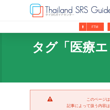
Skip
to
content
FTM
タグ「医療エ
このページは
記事によって扱う内容は