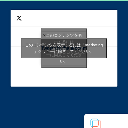
このコンテンツを表
示するには
このコンテンツを表示するには「marketing
Tweets bythaisrscom
「marketing 」クッキ
」クッキーに同意してください。
ーに同意してくださ
い。