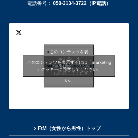
電話番号：
050-3134-3722（IP電話）
このコンテンツを表
示するには
このコンテンツを表示するには「marketing
Tweets bythaisrscom
「marketing 」クッキ
」クッキーに同意してください。
ーに同意してくださ
い。
FtM（女性から男性）トップ