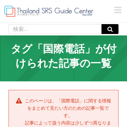
Skip
to
content
検
索
…
タグ「国際電話」が付
けられた記事の一覧
このページは、「
国際電話
」に関する情報
をまとめて見たい方のための記事一覧で
す。
記事によって扱う内容は少しずつ異なりま