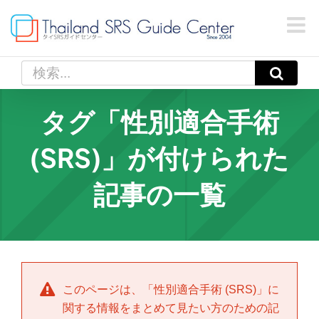
Skip
to
content
検
索
…
タグ「性別適合手術
(SRS)」が付けられた
記事の一覧
このページは、「
性別適合手術 (SRS)
」に
関する情報をまとめて見たい方のための記