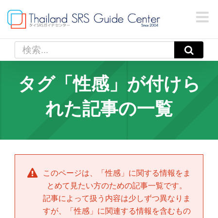
Skip
to
content
検
索
…
タグ「性感」が付けら
れた記事の一覧
このページは、「
性感
」に関する情報をま
とめて見たい方のための記事一覧です。
記事によって扱う内容は少しずつ異なりま
すが、「
性感
」に関連する情報を含むもの