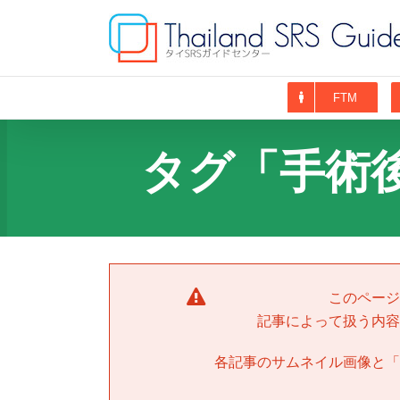
Skip
to
content
FTM
タグ「手術
このページ
記事によって扱う内容
各記事のサムネイル画像と「