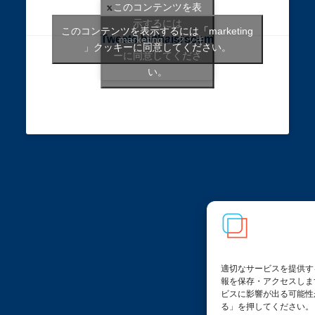
このコンテンツを表
示するには
このコンテンツを表示するには「marketing
Tweets bythaisrscom
「marketing 」クッキ
」クッキーに同意してください。
ーに同意してくださ
い。
適切なサービスを提供す
報を保存・アクセスしま
ビスに影響が出る可能性
る」を押してください。