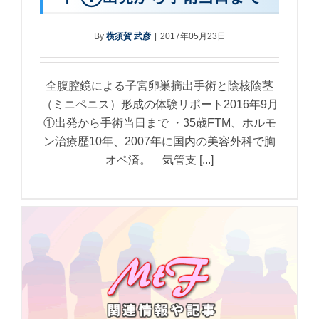
By
横須賀 武彦
|
2017年05月23日
全腹腔鏡による子宮卵巣摘出手術と陰核陰茎
（ミニペニス）形成の体験リポート2016年9月
①出発から手術当日まで ・35歳FTM、ホルモ
ン治療歴10年、2007年に国内の美容外科で胸
オペ済。 気管支 [...]