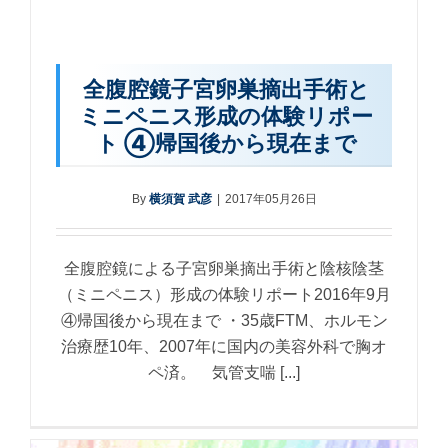
全腹腔鏡子宮卵巣摘出手術と
ミニペニス形成の体験リポー
ト ④帰国後から現在まで
By
横須賀 武彦
|
2017年05月26日
全腹腔鏡による子宮卵巣摘出手術と陰核陰茎
（ミニペニス）形成の体験リポート2016年9月
④帰国後から現在まで ・35歳FTM、ホルモン
治療歴10年、2007年に国内の美容外科で胸オ
ペ済。 気管支喘 [...]