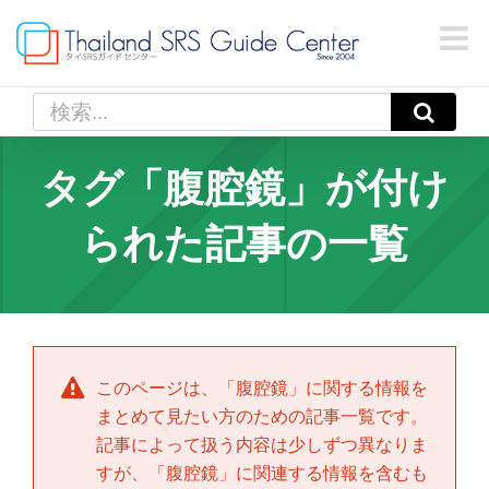
Skip
to
content
検
索
…
タグ「腹腔鏡」が付け
られた記事の一覧
このページは、「
腹腔鏡
」に関する情報を
まとめて見たい方のための記事一覧です。
記事によって扱う内容は少しずつ異なりま
すが、「
腹腔鏡
」に関連する情報を含むも