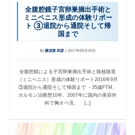
全腹腔鏡子宮卵巣摘出手術と
ミニペニス形成の体験リポー
ト ③退院から通院そして帰
国まで
By
横須賀 武彦
|
2017年05月25日
全腹腔鏡による子宮卵巣摘出手術と陰核陰茎
（ミニペニス）形成の体験リポート2016年9月
③退院から通院そして帰国まで ・35歳FTM、
ホルモン治療歴10年、2007年に国内の美容外
科で胸オペ済。 [...]