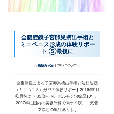
全腹腔鏡子宮卵巣摘出手術と
ミニペニス形成の体験リポー
ト ⑤最後に
By
横須賀 武彦
|
2017年05月26日
全腹腔鏡による子宮卵巣摘出手術と陰核陰茎
（ミニペニス）形成の体験リポート2016年9月
⑥最後に ・35歳FTM、ホルモン治療歴10年、
2007年に国内の美容外科で胸オペ済。 気管
支喘息の既往あり [...]