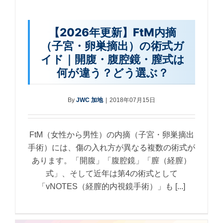
【2026年更新】FtM内摘
（子宮・卵巣摘出）の術式ガ
イド｜開腹・腹腔鏡・膣式は
何が違う？どう選ぶ？
By
JWC 加地
|
2018年07月15日
FtM（女性から男性）の内摘（子宮・卵巣摘出
手術）には、傷の入れ方が異なる複数の術式が
あります。「開腹」「腹腔鏡」「膣（経膣）
式」、そして近年は第4の術式として
「vNOTES（経膣的内視鏡手術）」も [...]