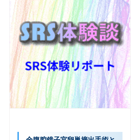
全腹腔鏡子宮卵巣摘出手術と