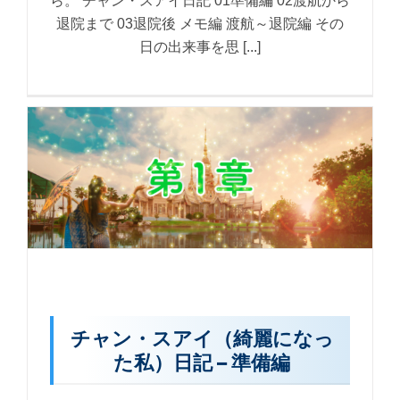
ら。 チャン・スアイ日記 01準備編 02渡航から
退院まで 03退院後 メモ編 渡航～退院編 その
日の出来事を思 [...]
チャン・スアイ（綺麗になっ
た私）日記 – 準備編