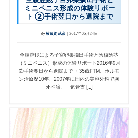
ミニペニス形成の体験リポー
ト ②手術翌日から退院まで
By
横須賀 武彦
|
2017年05月24日
全腹腔鏡による子宮卵巣摘出手術と陰核陰茎
（ミニペニス）形成の体験リポート2016年9月
②手術翌日から退院まで ・35歳FTM、ホルモ
ン治療歴10年、2007年に国内の美容外科で胸
オペ済。 気管支 [...]