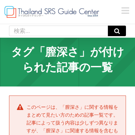
Skip
to
content
検
索
…
タグ「膣深さ」が付け
られた記事の一覧
このページは、「
膣深さ
」に関する情報を
まとめて見たい方のための記事一覧です。
記事によって扱う内容は少しずつ異なりま
すが、「
膣深さ
」に関連する情報を含むも