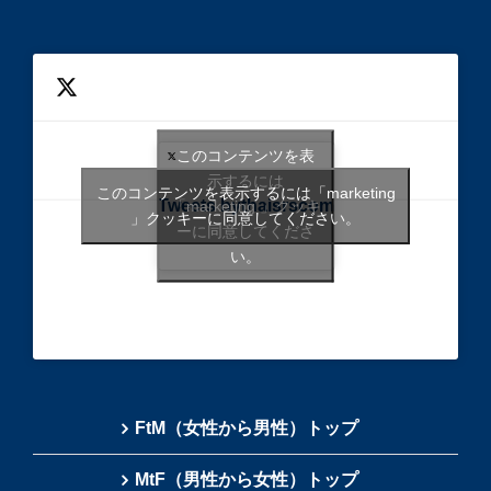
このコンテンツを表
示するには
このコンテンツを表示するには「marketing
Tweets bythaisrscom
「marketing 」クッキ
」クッキーに同意してください。
ーに同意してくださ
い。
FtM（女性から男性）トップ
MtF（男性から女性）トップ