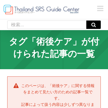
Skip
to
content
検
索
…
タグ「術後ケア」が付
けられた記事の一覧
このページは、「
術後ケア
」に関する情報
をまとめて見たい方のための記事一覧で
す。
記事によって扱う内容は少しずつ異なりま