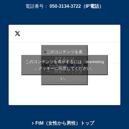
電話番号：
050-3134-3722（IP電話）
このコンテンツを表
示するには
このコンテンツを表示するには「marketing
Tweets bythaisrscom
「marketing 」クッキ
」クッキーに同意してください。
ーに同意してくださ
い。
FtM（女性から男性）トップ