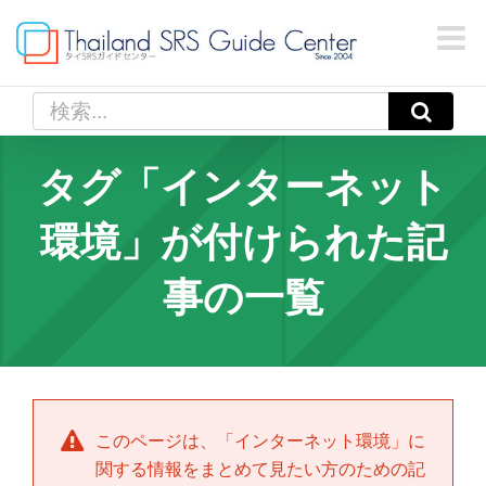
Skip
to
content
検
索
…
タグ「インターネット
環境」が付けられた記
事の一覧
このページは、「
インターネット環境
」に
関する情報をまとめて見たい方のための記